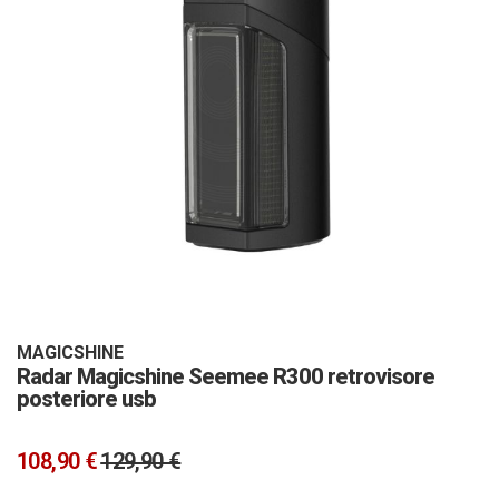
Vai
all'inizio
della
galleria
MAGICSHINE
Radar Magicshine Seemee R300 retrovisore
di
posteriore usb
immagini
108,90 €
129,90 €