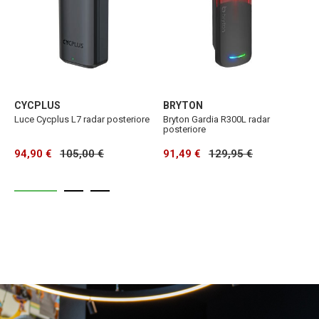
CYCPLUS
BRYTON
G
Luce Cycplus L7 radar posteriore
Bryton Gardia R300L radar
0
posteriore
r
94,90 €
105,00 €
91,49 €
129,95 €
1