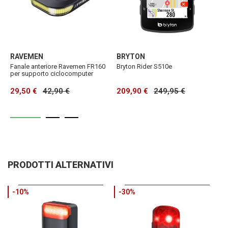
RAVEMEN
BRYTON
G
Fanale anteriore Ravemen FR160
Bryton Rider S510e
G
per supporto ciclocomputer
29,50 €
42,90 €
209,90 €
249,95 €
2
PRODOTTI ALTERNATIVI
-10%
-30%