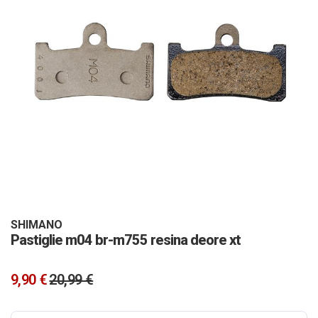
Vai
all'inizio
della
galleria
SHIMANO
Pastiglie m04 br-m755 resina deore xt
di
immagini
9,90 €
20,99 €