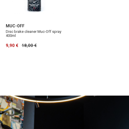
MUC-OFF
Disc brake cleaner Muc-Off spray
400ml
9,90 €
18,00 €