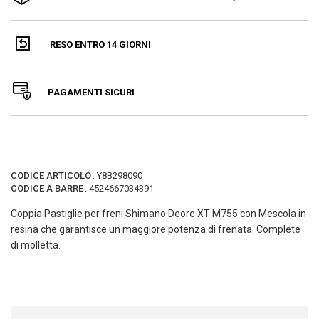
RESO ENTRO 14 GIORNI
PAGAMENTI SICURI
CODICE ARTICOLO
:
Y8B298090
CODICE A BARRE
:
4524667034391
Coppia Pastiglie per freni Shimano Deore XT M755 con Mescola in
resina che garantisce un maggiore potenza di frenata. Complete
di molletta.