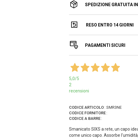
SPEDIZIONE GRATUITA IN 
RESO ENTRO 14 GIORNI
PAGAMENTI SICURI
5,0
/5
2
recensioni
CODICE ARTICOLO
:
SMR3NE
CODICE FORNITORE
:
CODICE A BARRE
:
Smanicato SIXS a rete, un capo ideale
come unico capo. Assorbe l'umidità,