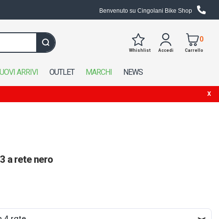
Benvenuto su Cingolani Bike Shop
0
Whishlist
Accedi
Carrello
Cerca in tutto il negozio
UOVI ARRIVI
OUTLET
MARCHI
NEWS
3 a rete nero