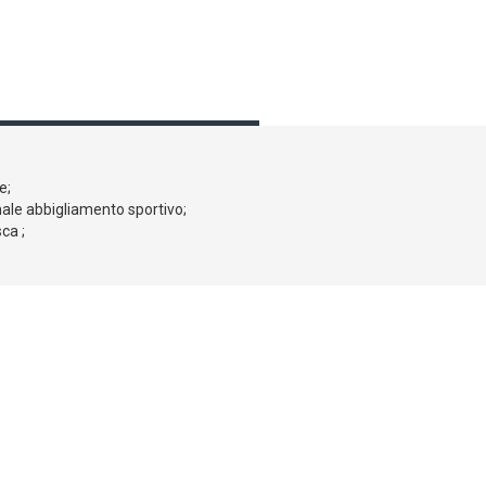
e;
male abbigliamento sportivo;
ca ;