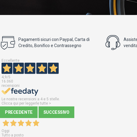
Pagamenti sicuri con Paypal, Carta di
Assist
Credito, Bonifico e Contrassegno
vendita
Eccellente
4,9
/5
16.060
recensioni
Le nostre recensioni a 4 e 5 stelle.
Clicca qui per leggerle tutte >
PRECEDENTE
SUCCESSIVO
Oggi
Tutto a posto