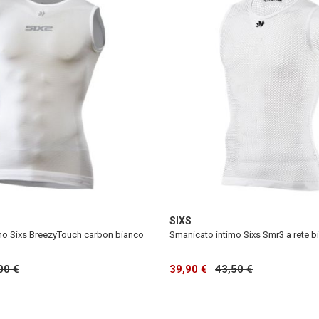
SIXS
mo Sixs BreezyTouch carbon bianco
Smanicato intimo Sixs Smr3 a rete b
00 €
39,90 €
43,50 €