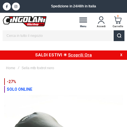
Spedizione in 24/48h in Italia
0
Menu
Accedi
Carrello
SALDI ESTIVI ☀
Scoprili Ora
Home
Sella mtb foxtrot nero
Vai
-27%
alla
SOLO ONLINE
fine
della
galleria
di
immagini