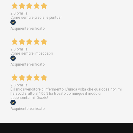
2 Giorni Fa
Come sempre precisi e puntuali
Acquirente verificato
2 Giorni Fa
Come sempre impeccabili
Acquirente verificato
2 Giorni Fa
È il mio rivenditore di riferimento. L'unica volta che qualcosa non mi
ha soddisfatto al 100% ha trovato comunque il modo di
accontentarmi. Grazie!
Acquirente verificato