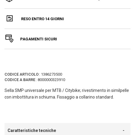
RESO ENTRO 14 GIORNI
PAGAMENTI SICURI
CODICE ARTICOLO
:
1386273500
CODICE A BARRE
:
8000000323910
Sella SMP universale per MTB / Citybike; rivestimento in similpelle
con imbottitura in schiuma. Fissaggio a collarino standard.
Caratteristiche tecniche