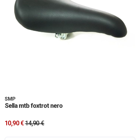
Vai
all'inizio
della
galleria
SMP
Sella mtb foxtrot nero
di
immagini
10,90 €
14,90 €