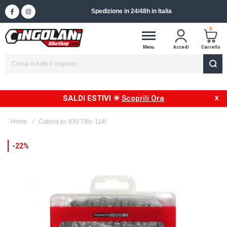
Spedizione in 24/48h in Italia
0
Menu
Accedi
Carrello
SALDI ESTIVI ☀
Scoprili Ora
Home
Catena pc 830 7/8v. 114l
Vai
-22%
alla
fine
della
galleria
di
immagini