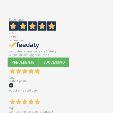
Eccellente
4,9
/5
16.060
recensioni
Le nostre recensioni a 4 e 5 stelle.
Clicca qui per leggerle tutte >
PRECEDENTE
SUCCESSIVO
Oggi
Tutto a posto
Acquirente verificato
Oggi
Come sempre precisi e puntuali