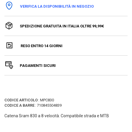
VERIFICA LA DISPONIBILITÀ IN NEGOZIO
SPEDIZIONE GRATUITA IN ITALIA OLTRE 99,99€
RESO ENTRO 14 GIORNI
PAGAMENTI SICURI
CODICE ARTICOLO
:
MPC830
CODICE A BARRE
:
710845504839
Catena Sram 830 a 8 velocità. Compatibile strada e MTB