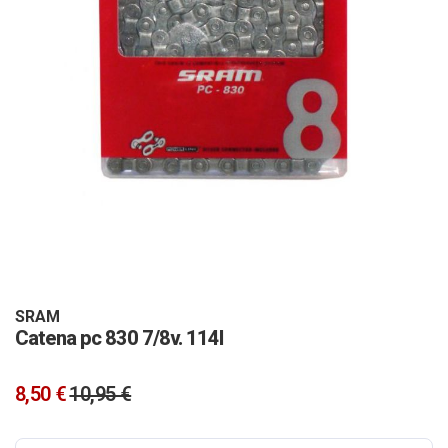
Vai
all'inizio
della
galleria
SRAM
Catena pc 830 7/8v. 114l
di
immagini
8,50 €
10,95 €