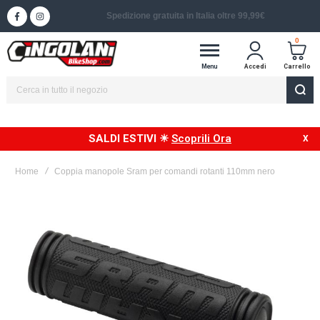
Spedizione in 24/48h in Italia
0
Menu
Accedi
Carrello
SALDI ESTIVI ☀
Scoprili Ora
Home
Coppia manopole Sram per comandi rotanti 110mm nero
Vai
alla
fine
della
galleria
di
immagini