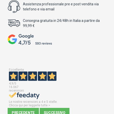
Assistenza professionale pre e post vendita via
telefono e via email
Consegna gratuita in 24/48h in Italia a partire da
99,99 €
Eccellente
4,9
/5
16.067
recensioni
Le nostre recensioni a 4 e 5 stelle.
Clicca qui per leggerle tutte >
PRECEDENTE
SUCCESSIVO