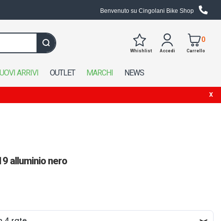
Benvenuto su Cingolani Bike Shop
0
Whishlist
Accedi
Carrello
Cerca in tutto il negozio
UOVI ARRIVI
OUTLET
MARCHI
NEWS
 alluminio nero