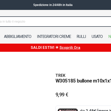
Spedizione in 24/48h in Italia
ABBIGLIAMENTO
INTEGRATORI CREME
RULLI
USATO
N
SALDI ESTIVI ☀
Scoprili Ora
TREK
W305185 bullone m10x1x19
9,99 €