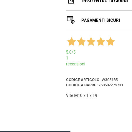
RESO ENTRO 14 GIORNI
PAGAMENTI SICURI
5,0
/5
1
recensioni
CODICE ARTICOLO
:
W305185
CODICE A BARRE
:
768682279731
Vite M10 x 1 x 19