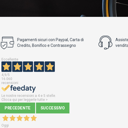
Pagamenti sicuri con Paypal, Carta di
Assist
Credito, Bonifico e Contrassegno
vendita
Eccellente
4,9
/5
16.060
recensioni
Le nostre recensioni a 4 e 5 stelle.
Clicca qui per leggerle tutte >
PRECEDENTE
SUCCESSIVO
Oggi