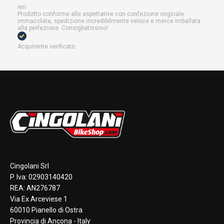
Ieri
Prodotto conforme alle aspettative con confezione originale
immacolata, spedizione incredibilmente veloce e merce imballata
alla perfezione. Consigliatissino!
Acquirente verificato
Cingolani Srl
P. Iva: 02903140420
REA: AN276787
Via Ex Arceviese 1
60010 Pianello di Ostra
Provincia di Ancona - Italy