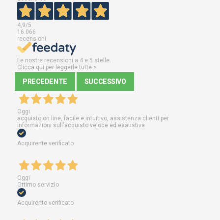
4,9
/5
16.066
recensioni
Le nostre recensioni a 4 e 5 stelle.
Clicca qui per leggerle tutte >
PRECEDENTE
SUCCESSIVO
Oggi
acquisto on line, facile e intuitivo, assistenza clienti per
informazioni sull'acquisto veloce ed esaustiva
Acquirente verificato
Oggi
Ottimo servizio
Acquirente verificato