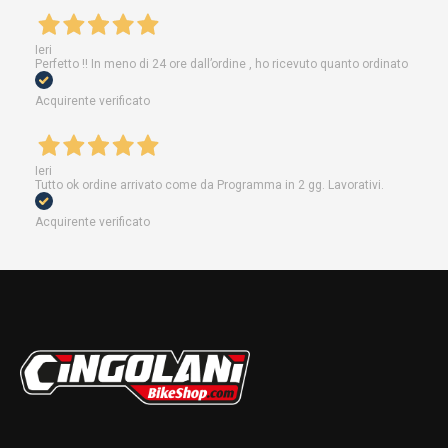
Ieri
Perfetto !! In meno di 24 ore dall’ordine , ho ricevuto quanto ordinato
Acquirente verificato
Ieri
Tutto ok ordine arrivato come da Programma in 2 gg. Lavorativi.
Acquirente verificato