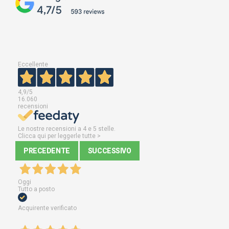
Eccellente
4,9
/5
16.060
recensioni
Le nostre recensioni a 4 e 5 stelle.
Clicca qui per leggerle tutte >
PRECEDENTE
SUCCESSIVO
Oggi
Tutto a posto
Acquirente verificato