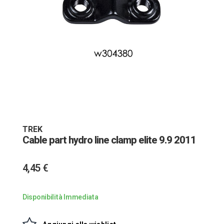
Vai
all'inizio
della
galleria
TREK
di
Cable part hydro line clamp elite 9.9 2011
immagini
4,45 €
Disponibilità Immediata