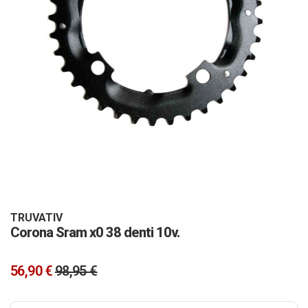
Vai
all'inizio
della
galleria
TRUVATIV
Corona Sram x0 38 denti 10v.
di
immagini
56,90 €
98,95 €