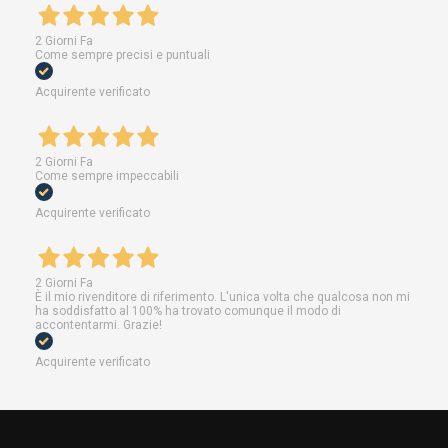
2 Giorni Fa
Come sempre precisi e puntuali
Acquirente verificato
2 Giorni Fa
Come sempre impeccabili
Acquirente verificato
2 Giorni Fa
È il mio rivenditore di riferimento. L'unica volta che qualcosa non mi
ha soddisfatto al 100% ha trovato comunque il modo di
accontentarmi. Grazie!
Acquirente verificato