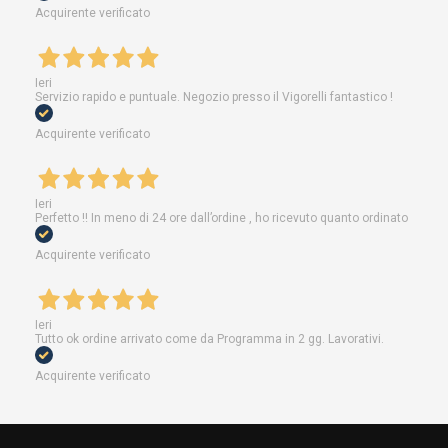
Acquirente verificato
Ieri
Servizio rapido e puntuale. Negozio presso il Vigorelli fantastico !
Acquirente verificato
Ieri
Perfetto !! In meno di 24 ore dall’ordine , ho ricevuto quanto ordinato
Acquirente verificato
Ieri
Tutto ok ordine arrivato come da Programma in 2 gg. Lavorativi.
Acquirente verificato