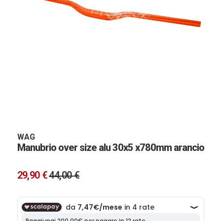
Vai
all'inizio
della
galleria
WAG
Manubrio over size alu 30x5 x780mm arancio
di
immagini
29,90 €
44,00 €