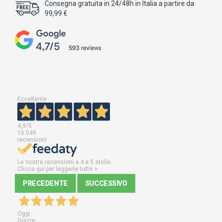
Consegna gratuita in 24/48h in Italia a partire da
99,99 €
Eccellente
4,9
/5
16.049
recensioni
Le nostre recensioni a 4 e 5 stelle.
Clicca qui per leggerle tutte >
PRECEDENTE
SUCCESSIVO
Oggi
Grazie