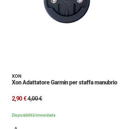
Vai
all'inizio
della
galleria
XON
Xon Adattatore Garmin per staffa manubrio
di
immagini
2,90 €
4,00 €
Disponibilità Immediata