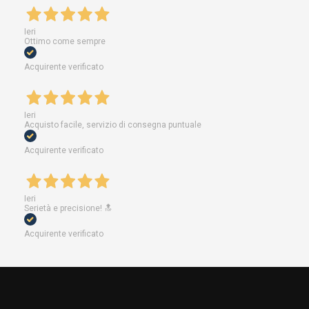
Ieri
Ottimo come sempre
Acquirente verificato
Ieri
Acquisto facile, servizio di consegna puntuale
Acquirente verificato
Ieri
Serietà e precisione! 🔝
Acquirente verificato