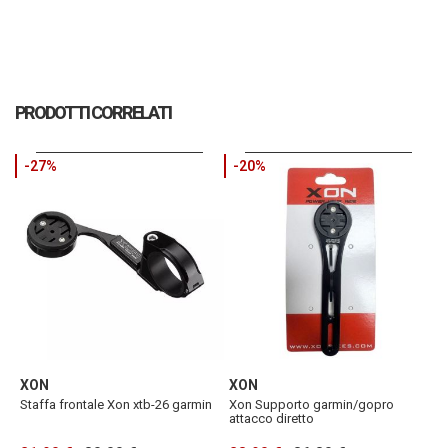
PRODOTTI CORRELATI
-27%
-20%
XON
XON
X
Staffa frontale Xon xtb-26 garmin
Xon Supporto garmin/gopro
X
attacco diretto
d