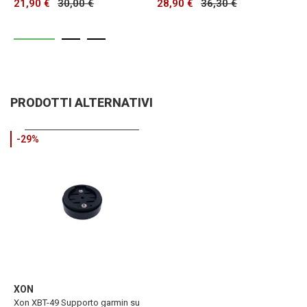
21,90 €
30,00 €
28,90 €
36,30 €
2
PRODOTTI ALTERNATIVI
-29%
XON
Xon XBT-49 Supporto garmin su