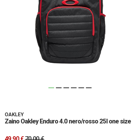
Vai
all'inizio
della
galleria
OAKLEY
Zaino Oakley Enduro 4.0 nero/rosso 25l one size
di
immagini
49,90 €
70,00 €