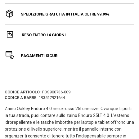
SPEDIZIONE GRATUITA IN ITALIA OLTRE 99,99€
RESO ENTRO 14 GIORNI
PAGAMENTI SICURI
CODICE ARTICOLO
:
FOS900736-009
CODICE A BARRE
:
193517921644
Zaino Oakley Enduro 4.0 nero/rosso 25l one size. Ovunque ti porti
la tua strada, puoi contare sullo zaino Enduro 25LT 4.0. L'esterno
idrorepellente e le tasche imbottite per laptop e tablet offrono una
protezione di livello superiore, mentre il pannello interno con
organizer ti consente di tenere tutto l'indispensabile sempre in