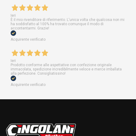
Ieri
È il mio rivenditore di riferimento. L'unica volta che qualcosa non mi
ha soddisfatto al 100% ha trovato comunque il modo di
accontentarmi. Grazie!
Acquirente verificato
Ieri
Prodotto conforme alle aspettative con confezione originale
immacolata, spedizione incredibilmente veloce e merce imballata
alla perfezione. Consigliatissino!
Acquirente verificato