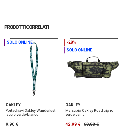
PRODOTTI CORRELATI
SOLO ONLINE
-28%
SOLO ONLINE
OAKLEY
OAKLEY
O
Portachiavi Oakley Wanderlust
Marsupio Oakley Road trip rc
P
laccio verde/bianco
verde camu
m
9,90 €
42,99 €
60,00 €
1