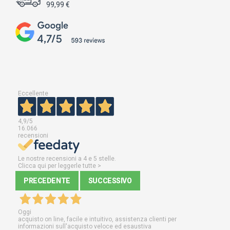
99,99 €
Eccellente
4,9
/5
16.066
recensioni
Le nostre recensioni a 4 e 5 stelle.
Clicca qui per leggerle tutte >
PRECEDENTE
SUCCESSIVO
Oggi
acquisto on line, facile e intuitivo, assistenza clienti per
informazioni sull'acquisto veloce ed esaustiva