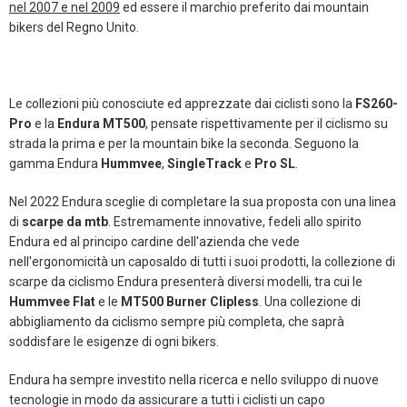
nel 2007 e nel 2009
ed essere il marchio preferito dai mountain
bikers del Regno Unito.
Le collezioni più conosciute ed apprezzate dai ciclisti sono la
FS260-
Pro
e la
Endura MT500
, pensate rispettivamente per il ciclismo su
strada la prima e per la mountain bike la seconda. Seguono la
gamma Endura
Hummvee
,
SingleTrack
e
Pro SL
.
Nel 2022 Endura sceglie di completare la sua proposta con una linea
di
scarpe da mtb
. Estremamente innovative, fedeli allo spirito
Endura ed al principo cardine dell'azienda che vede
nell'ergonomicità un caposaldo di tutti i suoi prodotti, la collezione di
scarpe da ciclismo Endura presenterà diversi modelli, tra cui le
Hummvee Flat
e le
MT500 Burner Clipless
. Una collezione di
abbigliamento da ciclismo sempre più completa, che saprà
soddisfare le esigenze di ogni bikers.
Endura ha sempre investito nella ricerca e nello sviluppo di nuove
tecnologie in modo da assicurare a tutti i ciclisti un capo