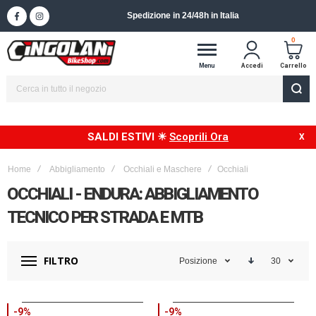
Spedizione in 24/48h in Italia
0
Menu
Accedi
Carrello
SALDI ESTIVI ☀
Scoprili Ora
Home
Abbigliamento
Occhiali e Maschere
Occhiali
OCCHIALI - ENDURA: ABBIGLIAMENTO
TECNICO PER STRADA E MTB
FILTRO
Posizione
30
-9%
-9%