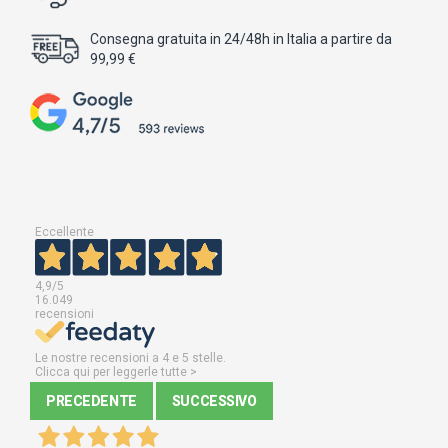
Consegna gratuita in 24/48h in Italia a partire da
99,99 €
Eccellente
4,9
/5
16.049
recensioni
Le nostre recensioni a 4 e 5 stelle.
Clicca qui per leggerle tutte >
PRECEDENTE
SUCCESSIVO