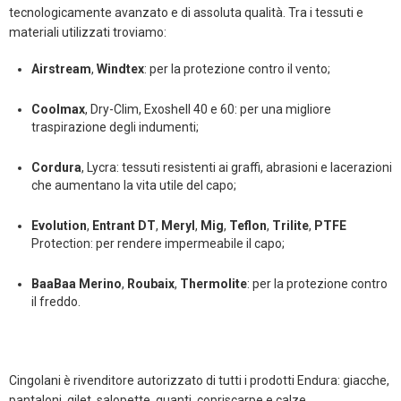
tecnologicamente avanzato e di assoluta qualità. Tra i tessuti e
materiali utilizzati troviamo:
Airstream
,
Windtex
: per la protezione contro il vento;
Coolmax
, Dry-Clim, Exoshell 40 e 60: per una migliore
traspirazione degli indumenti;
Cordura
, Lycra: tessuti resistenti ai graffi, abrasioni e lacerazioni
che aumentano la vita utile del capo;
Evolution
,
Entrant DT
,
Meryl
,
Mig
,
Teflon
,
Trilite
,
PTFE
Protection: per rendere impermeabile il capo;
BaaBaa Merino
,
Roubaix
,
Thermolite
: per la protezione contro
il freddo.
Cingolani è rivenditore autorizzato di tutti i prodotti Endura: giacche,
pantaloni, gilet, salopette, guanti, copriscarpe e calze.