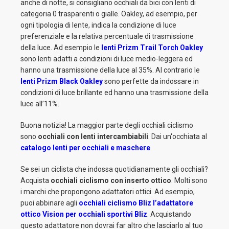
anche di notte, si consigliano occhiali da bici con lenti di
categoria 0 trasparenti o gialle. Oakley, ad esempio, per
ogni tipologia di lente, indica la condizione di luce
preferenziale e la relativa percentuale di trasmissione
della luce. Ad esempio le
lenti Prizm Trail Torch Oakley
sono lenti adatti a condizioni di luce medio-leggera ed
hanno una trasmissione della luce al 35%. Al contrario le
lenti Prizm Black Oakley
sono perfette da indossare in
condizioni di luce brillante ed hanno una trasmissione della
luce all’11%.
Buona notizia! La maggior parte degli occhiali ciclismo
sono
occhiali con lenti intercambiabili
. Dai un'occhiata al
catalogo lenti per occhiali e maschere
.
Se sei un ciclista che indossa quotidianamente gli occhiali?
Acquista
occhiali ciclismo con inserto ottico
. Molti sono
i marchi che propongono adattatori ottici. Ad esempio,
puoi abbinare agli
occhiali ciclismo Bliz l’adattatore
ottico Vision per occhiali sportivi Bliz
. Acquistando
questo adattatore non dovrai far altro che lasciarlo al tuo