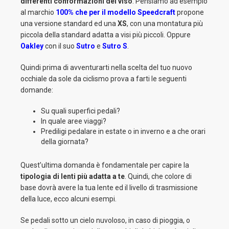
differenti conformazioni del viso
. Pensiamo ad esempio
al marchio
100% che per il modello Speedcraft
propone
una versione standard ed una
XS
, con una montatura più
piccola della standard adatta a visi più piccoli. Oppure
Oakley
con il suo
Sutro
e
Sutro S
.
Quindi prima di avventurarti nella scelta del tuo nuovo
occhiale da sole da ciclismo prova a farti le seguenti
domande:
Su quali superfici pedali?
In quale aree viaggi?
Prediligi pedalare in estate o in inverno e a che orari
della giornata?
Quest’ultima domanda è fondamentale per capire la
tipologia di lenti più adatta a te
. Quindi, che colore di
base dovrà avere la tua lente ed il livello di trasmissione
della luce, ecco alcuni esempi.
Se pedali sotto un cielo nuvoloso, in caso di pioggia, o