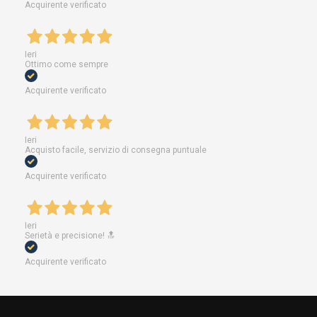
Acquirente verificato
Ieri
Ottimo come sempre
Acquirente verificato
Ieri
Acquisto facile, servizio di consegna puntuale
Acquirente verificato
Ieri
Serietà e precisione! 🔝
Acquirente verificato