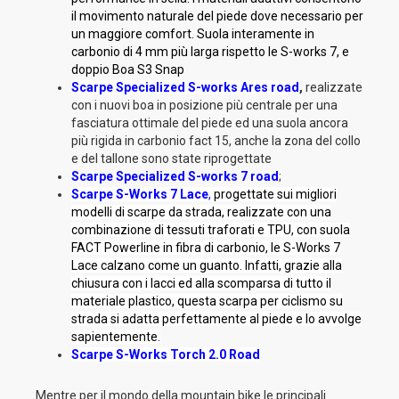
il movimento naturale del piede dove necessario per
un maggiore comfort. Suola interamente in
carbonio di 4 mm più larga rispetto le S-works 7, e
doppio Boa S3 Snap
Scarpe Specialized S-works Ares road
,
realizzate
con i nuovi boa in posizione più centrale per una
fasciatura ottimale del piede ed una suola ancora
più rigida in carbonio fact 15, anche la zona del collo
e del tallone sono state riprogettate
Scarpe Specialized S-works 7 road
;
Scarpe S-Works 7 Lace
,
progettate sui migliori
modelli di scarpe da strada, realizzate con una
combinazione di tessuti traforati e TPU, con suola
FACT Powerline in fibra di carbonio, le S-Works 7
Lace calzano come un guanto. Infatti, grazie alla
chiusura con i lacci ed alla scomparsa di tutto il
materiale plastico, questa scarpa per ciclismo su
strada si adatta perfettamente al piede e lo avvolge
sapientemente.
Scarpe S-Works Torch 2.0 Road
Mentre per il mondo della mountain bike le principali