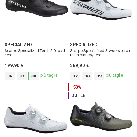
SPECIALIZED
SPECIALIZED
Scarpe Specialized Torch 2.0 road
Scarpe Specialized S-works torch
nero
team bianco/nero
199,90 €
389,90 €
più taglie
più taglie
36
37
38
37
38
39
-50%
OUTLET