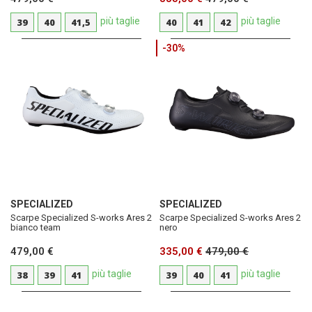
più taglie
più taglie
39
40
41,5
40
41
42
-30%
SPECIALIZED
SPECIALIZED
Scarpe Specialized S-works Ares 2
Scarpe Specialized S-works Ares 2
bianco team
nero
479,00 €
335,00 €
479,00 €
più taglie
più taglie
38
39
41
39
40
41