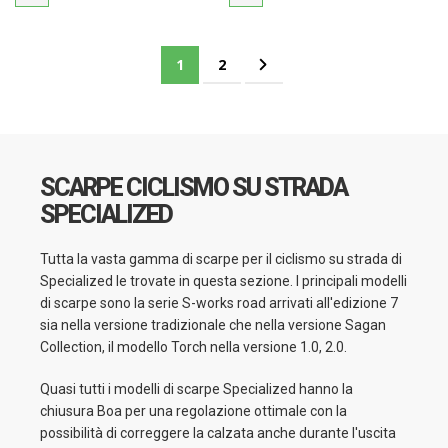
Pagina
Attualmente stai leggendo la pagina
Pagina
Pagina
Successivo
1
2
SCARPE CICLISMO SU STRADA
SPECIALIZED
Tutta la vasta gamma di scarpe per il ciclismo su strada di
Specialized le trovate in questa sezione. I principali modelli
di scarpe sono la serie S-works road arrivati all'edizione 7
sia nella versione tradizionale che nella versione Sagan
Collection, il modello Torch nella versione 1.0, 2.0.
Quasi tutti i modelli di scarpe Specialized hanno la
chiusura Boa per una regolazione ottimale con la
possibilità di correggere la calzata anche durante l'uscita