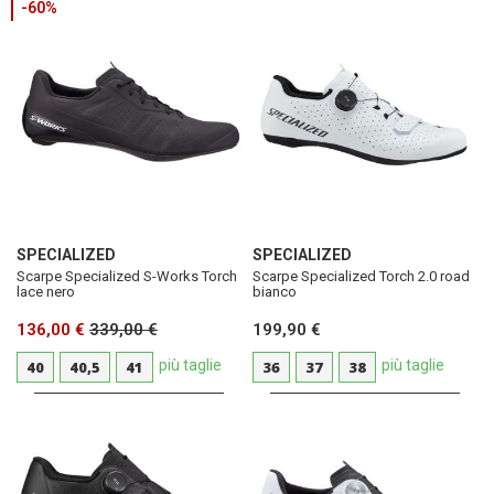
-60%
SPECIALIZED
SPECIALIZED
Scarpe Specialized S-Works Torch
Scarpe Specialized Torch 2.0 road
lace nero
bianco
136,00 €
339,00 €
199,90 €
più taglie
più taglie
40
40,5
41
36
37
38