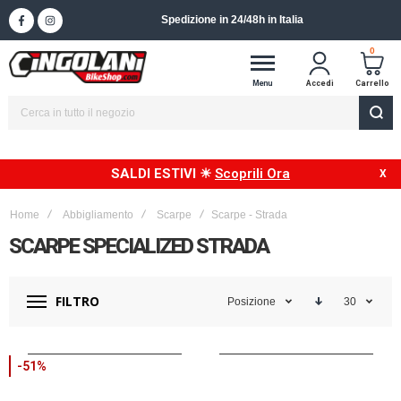
Spedizione in 24/48h in Italia
0
Menu
Accedi
Carrello
SALDI ESTIVI ☀
Scoprili Ora
Home
Abbigliamento
Scarpe
Scarpe - Strada
SCARPE SPECIALIZED STRADA
FILTRO
Posizione
30
-51%