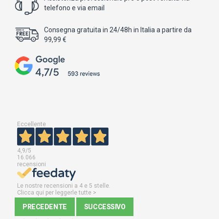
telefono e via email
Consegna gratuita in 24/48h in Italia a partire da
99,99 €
Eccellente
4,9
/5
16.066
recensioni
Le nostre recensioni a 4 e 5 stelle.
Clicca qui per leggerle tutte >
PRECEDENTE
SUCCESSIVO