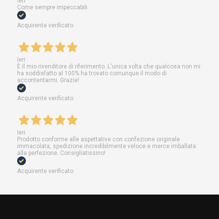
Ieri
Come sempre impeccabili
Acquirente verificato
Ieri
È il mio rivenditore di riferimento. L'unica volta che qualcosa non mi
ha soddisfatto al 100% ha trovato comunque il modo di
accontentarmi. Grazie!
Acquirente verificato
Ieri
Prodotto conforme alle aspettative con confezione originale
immacolata, spedizione incredibilmente veloce e merce imballata
alla perfezione. Consigliatissino!
Acquirente verificato