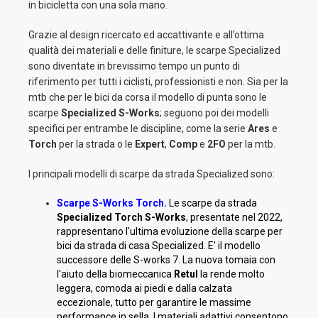
in bicicletta con una sola mano.
Grazie al design ricercato ed accattivante e all’ottima
qualità dei materiali e delle finiture, le scarpe Specialized
sono diventate in brevissimo tempo un punto di
riferimento per tutti i ciclisti, professionisti e non. Sia per la
mtb che per le bici da corsa il modello di punta sono le
scarpe
Specialized S-Works
; seguono poi dei modelli
specifici per entrambe le discipline, come la serie
Ares
e
Torch
per la strada o le
Expert
,
Comp
e
2FO
per la mtb.
I principali modelli di scarpe da strada Specialized sono:
Scarpe S-Works Torch.
Le scarpe da strada
Specialized Torch S-Works
, presentate nel 2022,
rappresentano l'ultima evoluzione della scarpe per
bici da strada di casa Specialized. E' il modello
successore delle S-works 7. La nuova tomaia con
l'aiuto della biomeccanica
Retul
la rende molto
leggera, comoda ai piedi e dalla calzata
eccezionale, tutto per garantire le massime
performance in sella. I materiali adattivi consentono