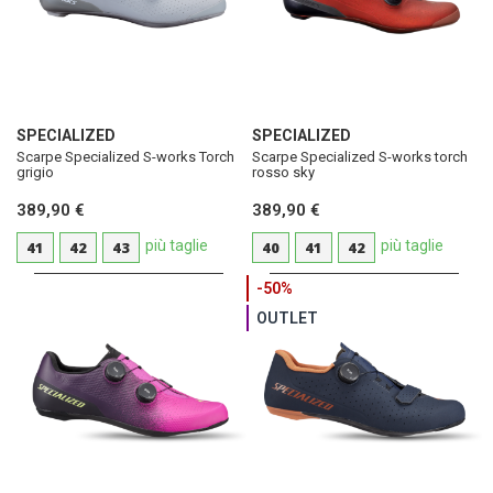
SPECIALIZED
SPECIALIZED
Scarpe Specialized S-works Torch
Scarpe Specialized S-works torch
grigio
rosso sky
389,90 €
389,90 €
più taglie
più taglie
41
42
43
40
41
42
-50%
OUTLET