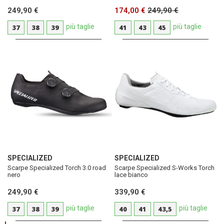
249,90 €
174,00 €
249,90 €
più taglie
più taglie
37
38
39
41
43
45
SPECIALIZED
SPECIALIZED
Scarpe Specialized Torch 3.0 road
Scarpe Specialized S-Works Torch
nero
lace bianco
249,90 €
339,90 €
più taglie
più taglie
37
38
39
40
41
43,5