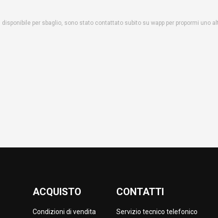
ù disponibile per sbaglio, sono stato contattato subito su wapp per propormi uno 
ACQUISTO
CONTATTI
Condizioni di vendita
Servizio tecnico telefonico