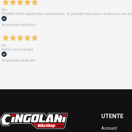
Ieri
Prodotti ottimi spedizione velocissima, un prodotto che avevo scelto non era pi
Acquirente verificato
Ieri
Bene come sempre
Acquirente verificato
UTENTE
Account