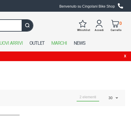
Benvenuto su Cingolani Bike Shop
0
Whishlist
Accedi
Carrello
Cerca in tutto il negozio
UOVI ARRIVI
OUTLET
MARCHI
NEWS
2
elementi
30