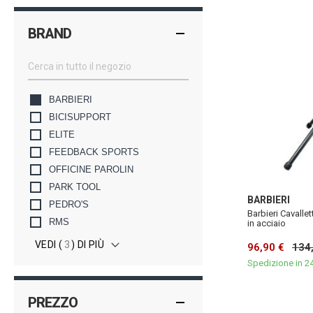
BRAND
BARBIERI
BICISUPPORT
ELITE
FEEDBACK SPORTS
OFFICINE PAROLIN
PARK TOOL
BARBIERI
PEDRO'S
Barbieri Cavall
RMS
in acciaio
VEDI (
3
) DI PIÙ
96,90 €
134
Spedizione in 2
PREZZO