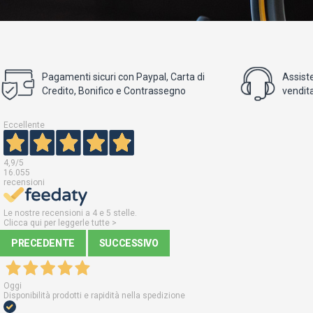
Pagamenti sicuri con Paypal, Carta di
Assist
Credito, Bonifico e Contrassegno
vendita
Eccellente
4,9
/5
16.055
recensioni
Le nostre recensioni a 4 e 5 stelle.
Clicca qui per leggerle tutte >
PRECEDENTE
SUCCESSIVO
Oggi
Disponibilità prodotti e rapidità nella spedizione