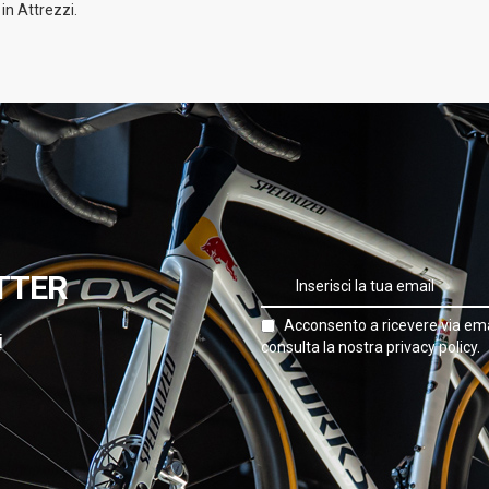
 in Attrezzi.
TTER
Acconsento a ricevere via ema
i
consulta la nostra privacy policy.