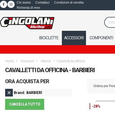
Chi siamo
Contattaci
Condizioni di vendita
Richiesta di reso
BICICLETTE
ACCESSORI
COMPONENTI
Home
Accessori
Attrezzi
Cavalletti da officina
CAVALLETTI DA OFFICINA - BARBIERI
ORA ACQUISTA PER
Ordina per
Pos
Brand
BARBIERI
CANCELLA TUTTO
-28%