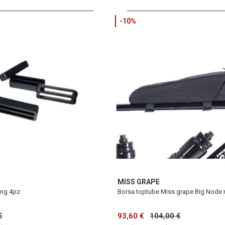
-10%
MISS GRAPE
ing 4pz
Borsa toptube Miss grape Big Node 
€
93,60 €
104,00 €