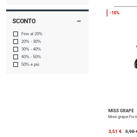
-10%
SCONTO
Fino al 20%
20% - 30%
30% - 40%
40% - 50%
50% e più
MISS GRAPE
Miss grape Fix r
3,51 €
3,90 