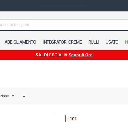
Spedizione in 24/48h in Italia
ABBIGLIAMENTO
INTEGRATORI CREME
RULLI
USATO
N
SALDI ESTIVI ☀
Scoprili Ora
izione
-10%