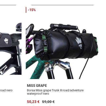
-15%
MISS GRAPE
road nero
Borsa Miss grape Trunk 8 road/adventure
waterproof nero
50,23 €
59,00 €