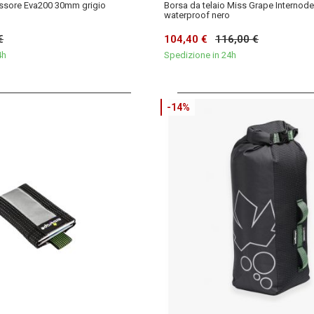
ssore Eva200 30mm grigio
Borsa da telaio Miss Grape Internode
waterproof nero
€
104,40 €
116,00 €
4h
Spedizione in 24h
-14%