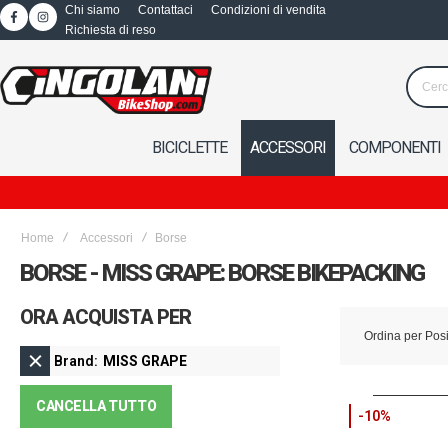
Chi siamo
Contattaci
Condizioni di vendita
Richiesta di reso
BICICLETTE
ACCESSORI
COMPONENTI
Home
Accessori
Borse
BORSE - MISS GRAPE: BORSE BIKEPACKING
ORA ACQUISTA PER
Ordina per
Pos
Brand
MISS GRAPE
CANCELLA TUTTO
-10%