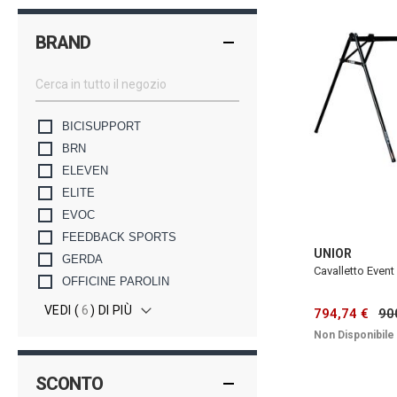
BRAND
BICISUPPORT
BRN
ELEVEN
ELITE
EVOC
FEEDBACK SPORTS
UNIOR
GERDA
Cavalletto Event
OFFICINE PAROLIN
VEDI (
6
) DI PIÙ
794,74 €
90
Non Disponibile
SCONTO