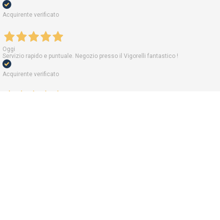
Acquirente verificato
Oggi
Servizio rapido e puntuale. Negozio presso il Vigorelli fantastico !
Acquirente verificato
Oggi
Perfetto !! In meno di 24 ore dall’ordine , ho ricevuto quanto ordinato
Acquirente verificato
Oggi
Tutto ok ordine arrivato come da Programma in 2 gg. Lavorativi.
Acquirente verificato