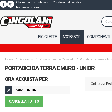
Chi siamo
Contattaci
Condizioni di vendita
Richiesta di reso
BICICLETTE
ACCESSORI
COMPONENTI
Home
Accessori
Portabici auto e Cavalletti
Portabici da Terra e Mu
PORTABICI DA TERRA E MURO - UNIOR
ORA ACQUISTA PER
Ordina per
Pos
Brand
UNIOR
CANCELLA TUTTO