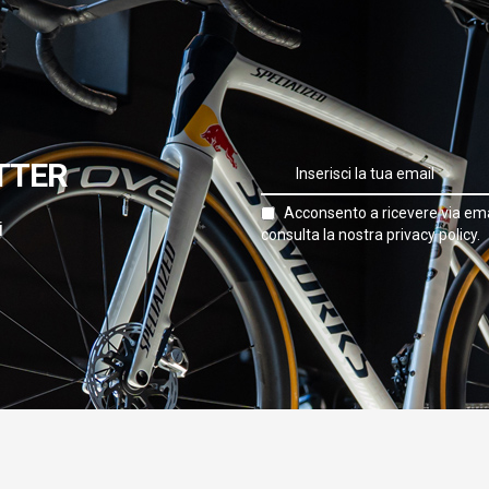
TTER
Acconsento a ricevere via ema
i
consulta la nostra privacy policy.