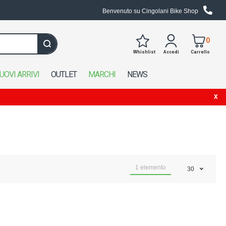
Benvenuto su Cingolani Bike Shop
0
Whishlist
Accedi
Carrello
Cerca in tutto il negozio
UOVI ARRIVI
OUTLET
MARCHI
NEWS
1
elemento
30