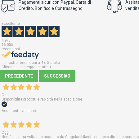
Pagamenti sicuri con Paypal, Carta di
Assist
Credito, Bonifico e Contrassegno
vendita
Eccellente
4,9
/5
16.055
recensioni
Le nostre recensioni a 4 e 5 stelle.
Clicca qui per leggerle tutte >
PRECEDENTE
SUCCESSIVO
Oggi
Disponibilità prodotti e rapidità nella spedizione
Acquirente verificato
Oggi
Non è la prima volta che acquisto da Cingolanibikeshop e devo dire che sono molt