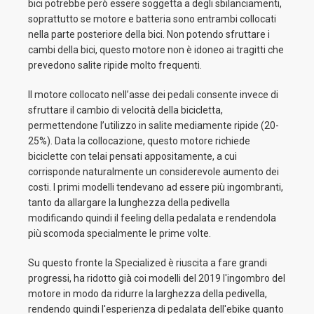
bici potrebbe però essere soggetta a degli sbilanciamenti,
soprattutto se motore e batteria sono entrambi collocati
nella parte posteriore della bici. Non potendo sfruttare i
cambi della bici, questo motore non è idoneo ai tragitti che
prevedono salite ripide molto frequenti.
Il motore collocato nell’asse dei pedali consente invece di
sfruttare il cambio di velocità della bicicletta,
permettendone l’utilizzo in salite mediamente ripide (20-
25%). Data la collocazione, questo motore richiede
biciclette con telai pensati appositamente, a cui
corrisponde naturalmente un considerevole aumento dei
costi. I primi modelli tendevano ad essere più ingombranti,
tanto da allargare la lunghezza della pedivella
modificando quindi il feeling della pedalata e rendendola
più scomoda specialmente le prime volte.
Su questo fronte la Specialized è riuscita a fare grandi
progressi, ha ridotto già coi modelli del 2019 l'ingombro del
motore in modo da ridurre la larghezza della pedivella,
rendendo quindi l'esperienza di pedalata dell'ebike quanto