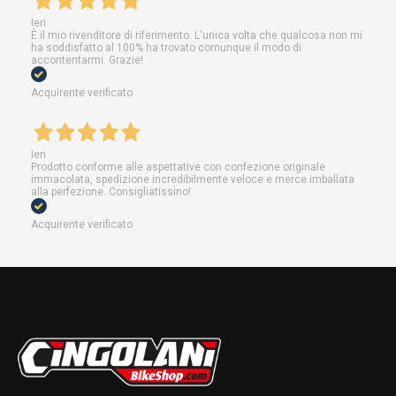
Ieri
È il mio rivenditore di riferimento. L'unica volta che qualcosa non mi
ha soddisfatto al 100% ha trovato comunque il modo di
accontentarmi. Grazie!
Acquirente verificato
Ieri
Prodotto conforme alle aspettative con confezione originale
immacolata, spedizione incredibilmente veloce e merce imballata
alla perfezione. Consigliatissino!
Acquirente verificato