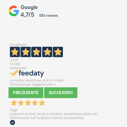
Eccellente
4,9
/5
16.066
recensioni
Le nostre recensioni a 4 e 5 stelle.
Clicca qui per leggerle tutte >
PRECEDENTE
SUCCESSIVO
Oggi
acquisto on line, facile e intuitivo, assistenza clienti per
informazioni sull'acquisto veloce ed esaustiva