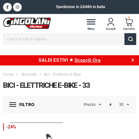
Spedizione in 24/48h in Italia
0
Menu
Accedi
Carrello
SALDI ESTIVI ☀
Scoprili Ora
Home
Biciclette
Bici - Elettriche E-Bike
BICI - ELETTRICHE E-BIKE - 33
FILTRO
Prezzo
30
-24%