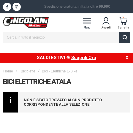
Spedizione in 24/48h in Italia
0
Menu
Accedi
Carrello
SALDI ESTIVI ☀
Scoprili Ora
Home
Biciclette
Bici - Elettriche E-Bike
BICI ELETTRICHE ATALA
NON È STATO TROVATO ALCUN PRODOTTO
CORRISPONDENTE ALLA SELEZIONE.