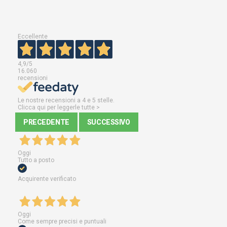
Eccellente
4,9
/5
16.060
recensioni
Le nostre recensioni a 4 e 5 stelle.
Clicca qui per leggerle tutte >
PRECEDENTE
SUCCESSIVO
Oggi
Tutto a posto
Acquirente verificato
Oggi
Come sempre precisi e puntuali