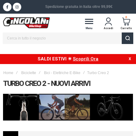
Spedizione in 24/48h in Italia
0
Menu
Accedi
Carrello
SALDI ESTIVI ☀
Scoprili Ora
Home
Biciclette
Bici - Elettriche E-Bike
Turbo Creo 2
TURBO CREO 2 - NUOVI ARRIVI