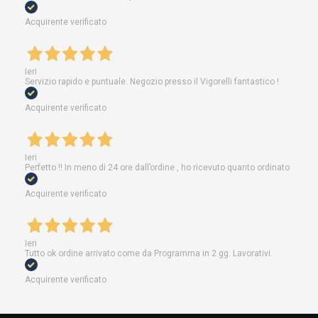
Acquirente verificato
Ieri
Servizio rapido e puntuale. Negozio presso il Vigorelli fantastico !
Acquirente verificato
Ieri
Perfetto !! In meno di 24 ore dall’ordine , ho ricevuto quanto ordinato
Acquirente verificato
Ieri
Tutto ok ordine arrivato come da Programma in 2 gg. Lavorativi.
Acquirente verificato