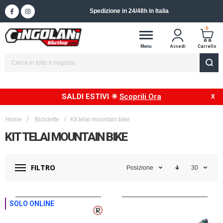
Spedizione in 24/48h in Italia
0
Menu
Accedi
Carrello
SALDI ESTIVI ☀
Scoprili Ora
Home
Biciclette
Kit telai mountain bike
KIT TELAI MOUNTAIN BIKE
FILTRO
Posizione
30
SOLO ONLINE