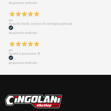
Acquirente verificato
Ieri
Acquisto facile, servizio di consegna puntuale
Acquirente verificato
Ieri
Serietà e precisione! 🔝
Acquirente verificato