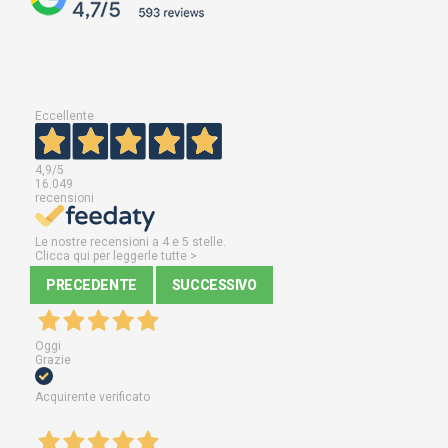
Eccellente
4,9
/5
16.049
recensioni
Le nostre recensioni a 4 e 5 stelle.
Clicca qui per leggerle tutte >
PRECEDENTE
SUCCESSIVO
Oggi
Grazie
Acquirente verificato