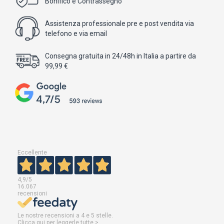
Bonifico e Contrassegno
Assistenza professionale pre e post vendita via
telefono e via email
Consegna gratuita in 24/48h in Italia a partire da
99,99 €
Eccellente
4,9
/5
16.067
recensioni
Le nostre recensioni a 4 e 5 stelle.
Clicca qui per leggerle tutte >