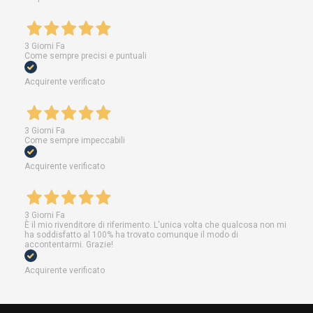
3 Giorni Fa
Come sempre precisi e puntuali
Acquirente verificato
3 Giorni Fa
Come sempre impeccabili
Acquirente verificato
3 Giorni Fa
È il mio rivenditore di riferimento. L'unica volta che qualcosa non mi
ha soddisfatto al 100% ha trovato comunque il modo di
accontentarmi. Grazie!
Acquirente verificato