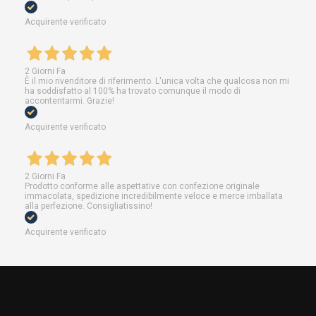
Acquirente verificato
2 Giorni Fa
È il mio rivenditore di riferimento. L'unica volta che qualcosa non mi
ha soddisfatto al 100% ha trovato comunque il modo di
accontentarmi. Grazie!
Acquirente verificato
2 Giorni Fa
Prodotto conforme alle aspettative con confezione originale
immacolata, spedizione incredibilmente veloce e merce imballata
alla perfezione. Consigliatissino!
Acquirente verificato