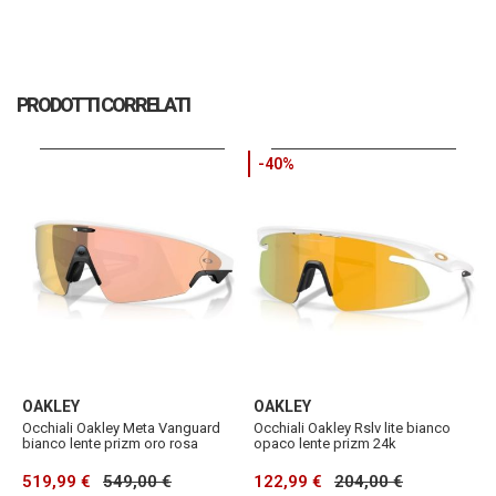
PRODOTTI CORRELATI
-40%
OAKLEY
OAKLEY
S
Occhiali Oakley Meta Vanguard
Occhiali Oakley Rslv lite bianco
M
bianco lente prizm oro rosa
opaco lente prizm 24k
r
519,99 €
549,00 €
122,99 €
204,00 €
2