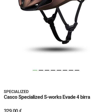
Vai
all'inizio
della
galleria
SPECIALIZED
Casco Specialized S-works Evade 4 birra
di
immagini
329,00 €