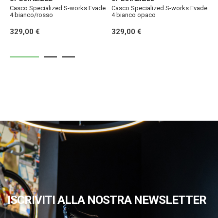
Casco Specialized S-works Evade
Casco Specialized S-works Evade
C
4 bianco/rosso
4 bianco opaco
4
329,00 €
329,00 €
3
ISCRIVITI ALLA NOSTRA NEWSLETTER