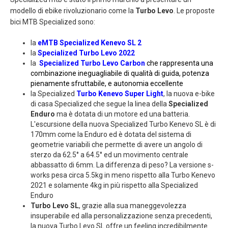
modello di ebike rivoluzionario come la
Turbo Levo
. Le proposte
bici MTB Specialized sono:
la
eMTB Specialized Kenevo SL 2
la
Specialized Turbo Levo 2022
la
Specialized Turbo Levo Carbon
che rappresenta una
combinazione ineguagliabile di qualità di guida, potenza
pienamente sfruttabile, e autonomia eccellente
la Specialized
Turbo Kenevo Super Light
, la nuova e-bike
di casa Specialized che segue la linea della
Specialized
Enduro
ma è dotata di un motore ed una batteria.
L'escursione della nuova Specialized Turbo Kenevo SL è di
170mm come la Enduro ed è dotata del sistema di
geometrie variabili che permette di avere un angolo di
sterzo da 62.5° a 64.5° ed un movimento centrale
abbassatto di 6mm. La differenza di peso? La versione s-
works pesa circa 5.5kg in meno rispetto alla Turbo Kenevo
2021 e solamente 4kg in più rispetto alla Specialized
Enduro
Turbo Levo SL
, grazie alla sua maneggevolezza
insuperabile ed alla personalizzazione senza precedenti,
la nuova Turbo Levo SL offre un feeling incredibilmente