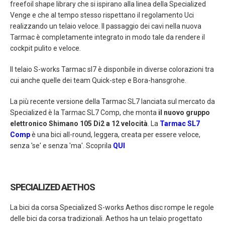
freefoil shape library che si ispirano alla linea della Specialized
Venge e che al tempo stesso rispettano il regolamento Uci
realizzando un telaio veloce. Il passaggio dei cavi nella nuova
Tarmac è completamente integrato in modo tale da rendere il
cockpit pulito e veloce.
Il telaio S-works Tarmac sl7 è disponbile in diverse colorazioni tra
cui anche quelle dei team Quick-step e Bora-hansgrohe.
La più recente versione della Tarmac SL7 lanciata sul mercato da
Specialized è la Tarmac SL7 Comp, che monta
il nuovo gruppo
elettronico Shimano 105 Di2 a 12 velocità
. La
Tarmac SL7
Comp
è una bici all-round, leggera, creata per essere veloce,
senza 'se' e senza 'ma'. Scoprila
QUI
SPECIALIZED AETHOS
La bici da corsa Specialized S-works Aethos disc rompe le regole
delle bici da corsa tradizionali. Aethos ha un telaio progettato