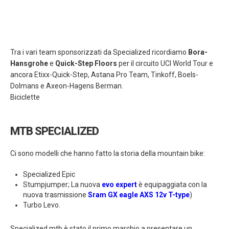
Tra i vari team sponsorizzati da Specialized ricordiamo
Bora-
Hansgrohe
e
Quick-Step Floors
per il circuito UCI World Tour e
ancora Etixx-Quick-Step, Astana Pro Team, Tinkoff, Boels-
Dolmans e Axeon-Hagens Berman.
Biciclette
MTB SPECIALIZED
Ci sono modelli che hanno fatto la storia della mountain bike:
Specialized Epic
Stumpjumper; La nuova
evo expert
è equipaggiata con la
nuova trasmissione
Sram GX eagle AXS 12v T-type
)
Turbo Levo.
Specialized mtb è stato il primo marchio a presentare un