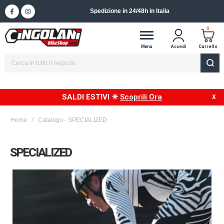
Spedizione in 24/48h in Italia
0
Menu
Accedi
Carrello
SALDI ESTIVI ☀
Scoprili Ora
Home
Catalogo - SPECIALIZED
SPECIALIZED