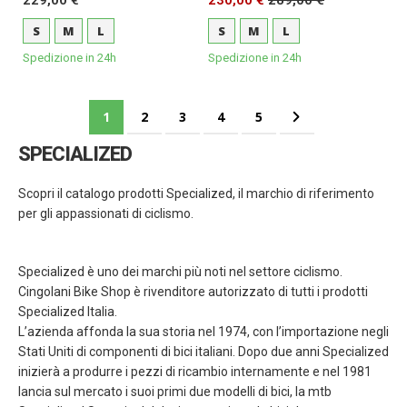
229,00 €
230,00 €
289,00 €
S
M
L
S
M
L
Spedizione in 24h
Spedizione in 24h
Pagina
Attualmente stai leggendo la pagina
Pagina
Pagina
Pagina
Pagina
Pagina
Successivo
1
2
3
4
5
SPECIALIZED
Scopri il catalogo prodotti Specialized, il marchio di riferimento
per gli appassionati di ciclismo.
Specialized è uno dei marchi più noti nel settore ciclismo.
Cingolani Bike Shop è rivenditore autorizzato di tutti i prodotti
Specialized Italia.
L’azienda affonda la sua storia nel 1974, con l’importazione negli
Stati Uniti di componenti di bici italiani. Dopo due anni Specialized
inizierà a produrre i pezzi di ricambio internamente e nel 1981
lancia sul mercato i suoi primi due modelli di bici, la mtb