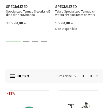
SPECIALIZED
SPECIALIZED
S
9
Specialized Tarmac S-works sl9
Telaio Specialized Tarmac s-
Ca
disc di2 nero/bianco
works sl9 disc team sd worx
mi
13.999,00 €
5.999,00 €
1
Non Disponibile
FILTRO
Posizione
30
-13%