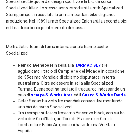
Specialized Sequoia dal design sportivo e la bici da corsa
Specialized Allez. Lo stesso anno introdurrà la mtb Specialized
Stumpjumper, in assoluto la prima mountain bike di grande
produzione. Nel 1989 la mtb Specialized Epic sarà la seconda bici
in fibra di carbonio per il mercato di massa.
Molti atleti e team di fama internazionale hanno scelto
Specialized:
Remco Evenepoel
in sella alla
TARMAC SL7
si è
aggiudicato il titolo di
Campione del Mondo
in occasione
del 95esimo Mondiale di ciclismo disputatosi in terra
australiana. Oltre ad essere in sella alla Specialized
Tarmac, Evenepoel ha tagliato il traguardo indossando un
paio di
scarpe S-Works Ares
ed il
Casco S-Works Evade
.
Peter Sagan ha vinto tre mondiali consecutivi montando
una bici da corsa Specialized.
Tra i campioni italiani troviamo Vincenzo Nibali, con cui ha
vinto due Giri d’Italia, un Tour de France e un Giro di
Lombardia e Fabio Aru, con cui ha vinto una Vuelta a
España.