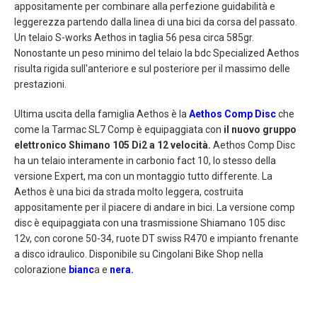
appositamente per combinare alla perfezione guidabilità e
leggerezza partendo dalla linea di una bici da corsa del passato.
Un telaio S-works Aethos in taglia 56 pesa circa 585gr.
Nonostante un peso minimo del telaio la bdc Specialized Aethos
risulta rigida sull'anteriore e sul posteriore per il massimo delle
prestazioni.
Ultima uscita della famiglia Aethos è la
Aethos Comp Disc
che
come la Tarmac SL7 Comp è equipaggiata con
il nuovo gruppo
elettronico Shimano 105 Di2 a 12 velocità.
Aethos Comp Disc
ha un telaio interamente in carbonio fact 10, lo stesso della
versione Expert, ma con un montaggio tutto differente. La
Aethos è una bici da strada molto leggera, costruita
appositamente per il piacere di andare in bici. La versione comp
disc è equipaggiata con una trasmissione Shiamano 105 disc
12v, con corone 50-34, ruote DT swiss R470 e impianto frenante
a disco idraulico. Disponibile su Cingolani Bike Shop nella
colorazione
bianc
a e
nera.