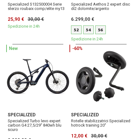
Specialized S132500004 Serie
Specialized Aethos 2 expert disc
sterzo roubaix comp/elite my13
di2 dolomite/argento
25,90 €
30,00 €
6.299,00 €
Spedizione in 24h
52
54
56
Spedizione in 24h
New
-60%
SPECIALIZED
SPECIALIZED
Specialized Turbo levo expert
Rotelle stabilizzatrici Specialized
carbon G4 27,5/29'' 840wh blu
hotrock training 20''
scuro
12,00 €
30,00 €