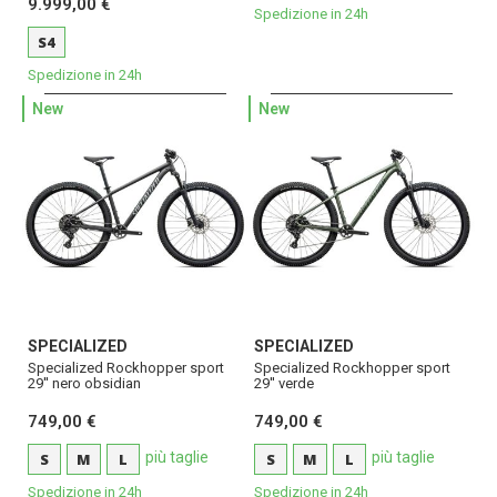
9.999,00 €
Spedizione in 24h
S4
Spedizione in 24h
New
New
SPECIALIZED
SPECIALIZED
Specialized Rockhopper sport
Specialized Rockhopper sport
29'' nero obsidian
29'' verde
749,00 €
749,00 €
più taglie
più taglie
S
M
L
S
M
L
Spedizione in 24h
Spedizione in 24h