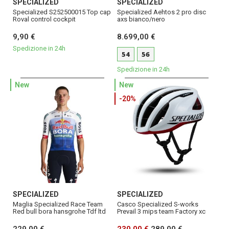
SPECIALIZED
SPECIALIZED
Specialized S252500015 Top cap
Specialized Aehtos 2 pro disc
Roval control cockpit
axs bianco/nero
9,90 €
8.699,00 €
Spedizione in 24h
54
56
Spedizione in 24h
New
New
-20%
SPECIALIZED
SPECIALIZED
Maglia Specialized Race Team
Casco Specialized S-works
Red bull bora hansgrohe Tdf ltd
Prevail 3 mips team Factory xc