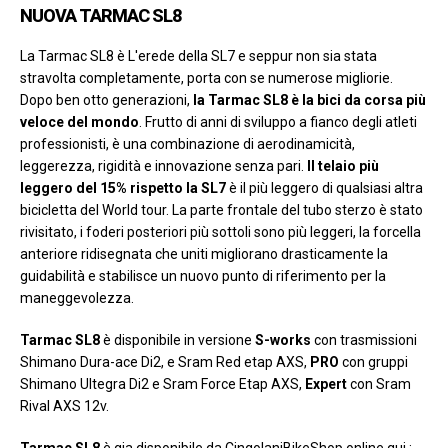
NUOVA TARMAC SL8
La Tarmac SL8 è L'erede della SL7 e seppur non sia stata
stravolta completamente, porta con se numerose migliorie.
Dopo ben otto generazioni,
la Tarmac SL8 è la bici da corsa più
veloce del mondo
. Frutto di anni di sviluppo a fianco degli atleti
professionisti, è una combinazione di aerodinamicità,
leggerezza, rigidità e innovazione senza pari.
Il telaio più
leggero del 15% rispetto la SL7
è il più leggero di qualsiasi altra
bicicletta del World tour. La parte frontale del tubo sterzo è stato
rivisitato, i foderi posteriori più sottoli sono più leggeri, la forcella
anteriore ridisegnata che uniti migliorano drasticamente la
guidabilità e stabilisce un nuovo punto di riferimento per la
maneggevolezza.
Tarmac SL8
è disponibile in versione
S-works
con trasmissioni
Shimano Dura-ace Di2, e Sram Red etap AXS,
PRO
con gruppi
Shimano Ultegra Di2 e Sram Force Etap AXS,
Expert
con Sram
Rival AXS 12v.