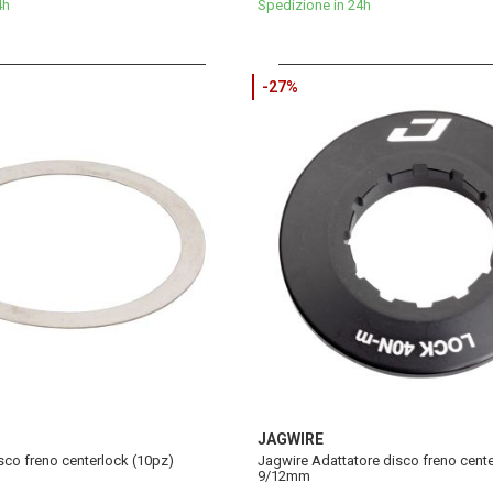
4h
Spedizione in 24h
-27%
JAGWIRE
sco freno centerlock (10pz)
Jagwire Adattatore disco freno cent
9/12mm