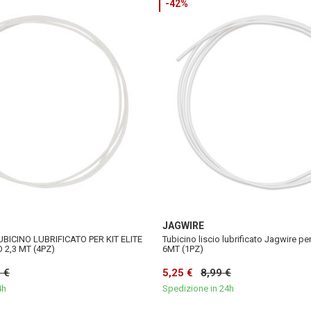
-42%
JAGWIRE
UBICINO LUBRIFICATO PER KIT ELITE
Tubicino liscio lubrificato Jagwire pe
2,3 MT (4PZ)
6MT (1PZ)
 €
5,25 €
8,99 €
4h
Spedizione in 24h