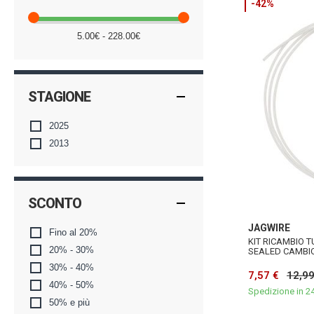
-42%
5.00€ - 228.00€
STAGIONE
2025
2013
SCONTO
JAGWIRE
Fino al 20%
KIT RICAMBIO T
20% - 30%
SEALED CAMBIO 
30% - 40%
7,57 €
12,99
40% - 50%
Spedizione in 2
50% e più