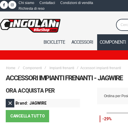
Chi siamo
Contattaci
Condizioni di vendita
Richiesta di reso
BICICLETTE
ACCESSORI
COMPONENTI
Home
Componenti
Impianti frenanti
Accessori impianti frenanti
ACCESSORI IMPIANTI FRENANTI - JAGWIRE
ORA ACQUISTA PER
Ordina per
Pos
Brand
JAGWIRE
CANCELLA TUTTO
-29%