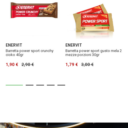
ENERVIT
ENERVIT
E
Barretta power sport crunchy
Barretta power sport gusto mela 2
B
cioko 40gr
mezze porzioni 30gr
2
1,90 €
2,90 €
1,79 €
3,00 €
1