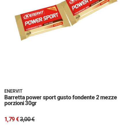
Vai
all'inizio
della
galleria
ENERVIT
Barretta power sport gusto fondente 2 mezze
di
porzioni 30gr
immagini
1,79 €
3,00 €