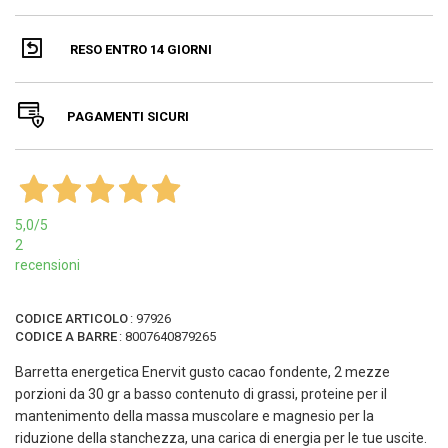
RESO ENTRO 14 GIORNI
PAGAMENTI SICURI
5,0
/5
2
recensioni
CODICE ARTICOLO
:
97926
CODICE A BARRE
:
8007640879265
Barretta energetica Enervit gusto cacao fondente, 2 mezze
porzioni da 30 gr a basso contenuto di grassi, proteine per il
mantenimento della massa muscolare e magnesio per la
riduzione della stanchezza, una carica di energia per le tue uscite.