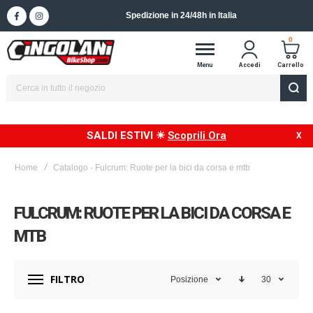
Spedizione in 24/48h in Italia
0
Menu
Accedi
Carrello
SALDI ESTIVI ☀
Scoprili Ora
Home
Catalogo - Fulcrum: Ruote per la bici da corsa e mtb
FULCRUM: RUOTE PER LA BICI DA CORSA E
MTB
FILTRO
Posizione
30