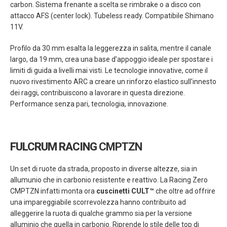
carbon. Sistema frenante a scelta se rimbrake o a disco con
attacco AFS (center lock). Tubeless ready. Compatibile Shimano
11V.
Profilo da 30 mm esalta la leggerezza in salita, mentre il canale
largo, da 19 mm, crea una base d’appoggio ideale per spostare i
limiti di guida a livelli mai visti. Le tecnologie innovative, come il
nuovo rivestimento ARC a creare un rinforzo elastico sull’innesto
dei raggi, contribuiscono a lavorare in questa direzione.
Performance senza pari, tecnologia, innovazione.
FULCRUM RACING
CMPTZN
Un set di ruote da strada, proposto in diverse altezze, sia in
allumunio che in carbonio resistente e reattivo. La Racing Zero
CMPTZN infatti monta ora
cuscinetti CULT™
che oltre ad offrire
una impareggiabile scorrevolezza hanno contribuito ad
alleggerire la ruota di qualche grammo sia per la versione
alluminio che quella in carbonio. Riprende lo stile delle top di