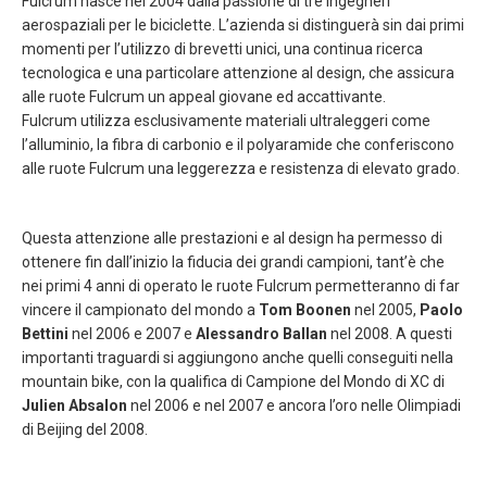
Fulcrum nasce nel 2004 dalla passione di tre ingegneri
aerospaziali per le biciclette. L’azienda si distinguerà sin dai primi
momenti per l’utilizzo di brevetti unici, una continua ricerca
tecnologica e una particolare attenzione al design, che assicura
alle ruote Fulcrum un appeal giovane ed accattivante.
Fulcrum utilizza esclusivamente materiali ultraleggeri come
l’alluminio, la fibra di carbonio e il polyaramide che conferiscono
alle ruote Fulcrum una leggerezza e resistenza di elevato grado.
Questa attenzione alle prestazioni e al design ha permesso di
ottenere fin dall’inizio la fiducia dei grandi campioni, tant’è che
nei primi 4 anni di operato le ruote Fulcrum permetteranno di far
vincere il campionato del mondo a
Tom Boonen
nel 2005,
Paolo
Bettini
nel 2006 e 2007 e
Alessandro Ballan
nel 2008. A questi
importanti traguardi si aggiungono anche quelli conseguiti nella
mountain bike, con la qualifica di Campione del Mondo di XC di
Julien Absalon
nel 2006 e nel 2007 e ancora l’oro nelle Olimpiadi
di Beijing del 2008.