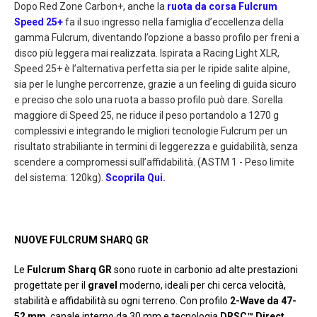
Dopo Red Zone Carbon+, anche la
ruota da corsa Fulcrum
Speed 25+
fa il suo ingresso nella famiglia d’eccellenza della
gamma Fulcrum, diventando l’opzione a basso profilo per freni a
disco più leggera mai realizzata. Ispirata a Racing Light XLR,
Speed 25+ è l’alternativa perfetta sia per le ripide salite alpine,
sia per le lunghe percorrenze, grazie a un feeling di guida sicuro
e preciso che solo una ruota a basso profilo può dare. Sorella
maggiore di Speed 25, ne riduce il peso portandolo a 1270 g
complessivi e integrando le migliori tecnologie Fulcrum per un
risultato strabiliante in termini di leggerezza e guidabilità, senza
scendere a compromessi sull’affidabilità. (ASTM 1 - Peso limite
del sistema: 120kg).
Scoprila Qui.
NUOVE FULCRUM SHARQ GR
Le
Fulcrum Sharq GR
sono ruote in carbonio ad alte prestazioni
progettate per il
gravel
moderno, ideali per chi cerca velocità,
stabilità e affidabilità su ogni terreno. Con profilo
2-Wave da 47-
52 mm
, canale interno da 30 mm e tecnologia
DRSC™ Direct