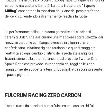
152 grammi in più (1.510 contro 1.358) rispetto a quelle in fibra di
carbonio ma costano la metà. La tripla fresatura e
“Square
Milling”
consentono la massima riduzione del peso periferico
del cerchio, rendendo estremamente reattiva la ruota.
La performance della ruota sono garantite dai cuscinetti
ceramici USB™, che assicurano una maggiore scorrevolezza; dai
mozzi in carbonio con flangia oversize in alluminio, che
conferiscono un’ottima rigidità torsionale e quindi maggiore
reattività ad ogni cambio di ritmo della pedalata e migliore
trasmissione della potenza; ancora dal brevetto Two-to-One
Spoke Ratio che prevede un raddoppio dei raggi nelle zone
maggiormente soggette a tensioni, ossia il lato in cui è presente
il pacco pignoni.
FULCRUM RACING ZERO CARBON
Il set di ruote da strada di punta Fulcrum, ma con cerchi full