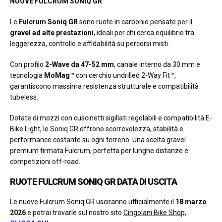
NUOVE FULCRUM SONIQ GR
Le
Fulcrum Soniq GR
sono ruote in carbonio pensate per il
gravel ad alte prestazioni
, ideali per chi cerca equilibrio tra
leggerezza, controllo e affidabilità su percorsi misti.
Con profilo
2-Wave da 47-52 mm
, canale interno da 30 mm e
tecnologia
MoMag™
con cerchio undrilled 2-Way Fit™,
garantiscono massima resistenza strutturale e compatibilità
tubeless.
Dotate di mozzi con cuscinetti sigillati regolabili e compatibilità E-
Bike Light, le Soniq GR offrono scorrevolezza, stabilità e
performance costante su ogni terreno. Una scelta gravel
premium firmata Fulcrum, perfetta per lunghe distanze e
competizioni off-road.
RUOTE FULCRUM SONIQ GR DATA DI USCITA
Le nuove Fulcrum Soniq GR usciranno ufficialmente il
18 marzo
2026
e potrai trovarle sul nostro sito
Cingolani Bike Shop,