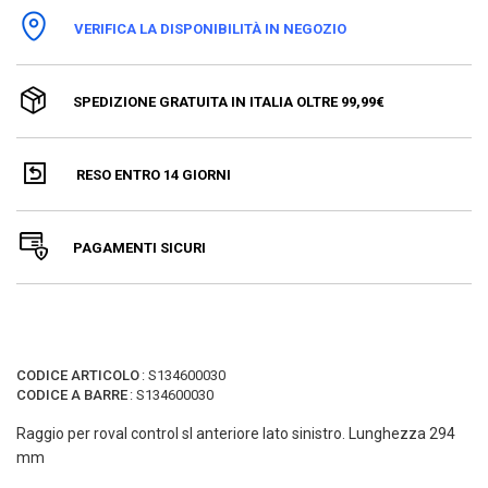
VERIFICA LA DISPONIBILITÀ IN NEGOZIO
SPEDIZIONE GRATUITA IN ITALIA OLTRE 99,99€
RESO ENTRO 14 GIORNI
PAGAMENTI SICURI
CODICE ARTICOLO
:
S134600030
CODICE A BARRE
:
S134600030
Raggio per roval control sl anteriore lato sinistro. Lunghezza 294
mm