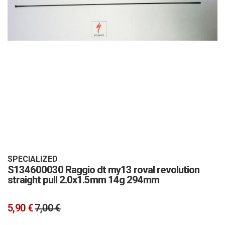
Vai
all'inizio
della
galleria
SPECIALIZED
S134600030 Raggio dt my13 roval revolution
di
straight pull 2.0x1.5mm 14g 294mm
immagini
5,90 €
7,00 €