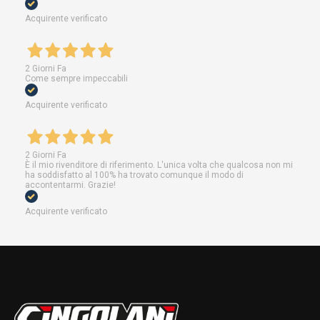
Acquirente verificato
2 Giorni Fa
Come sempre impeccabili
Acquirente verificato
2 Giorni Fa
È il mio rivenditore di riferimento. L'unica volta che qualcosa non mi
ha soddisfatto al 100% ha trovato comunque il modo di
accontentarmi. Grazie!
Acquirente verificato