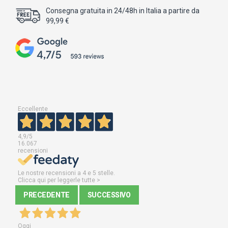
Consegna gratuita in 24/48h in Italia a partire da
99,99 €
Eccellente
4,9
/5
16.067
recensioni
Le nostre recensioni a 4 e 5 stelle.
Clicca qui per leggerle tutte >
PRECEDENTE
SUCCESSIVO
Oggi