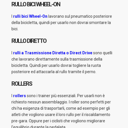
RULLO BICI WHEEL-ON
I
rulli bici Wheel-On
lavorano sul pneumatico posteriore
della bicicletta, quindi per usarlo non dovrai smontare la
bici.
RULLO DIRETTO
I
rulli a Trasmissione Diretta o Direct Drive
sono quelli
che lavorano direttamente sulla trasmissione della
bicicletta. Quindi per usarlo dovrai togliere la ruota
posteriore ed attaccarla al rullo tramite il perno.
ROLLERS
I
rollers
sono i trainer più essenziali. Per usarli non è
richiesto nessun assemblaggio. I roller sono perfetti per
chi ha esigenza di trasportarli, come ad esempio per gli
atleti che vogliono usare il loro rullo per il riscaldamento
pre-gara. Oppure per i ciclisti che vogliono migliorare
l'equilibrio durante la pedalata.