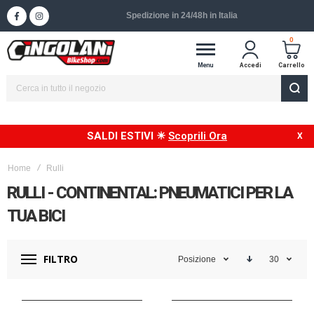
Spedizione in 24/48h in Italia
0
Menu
Accedi
Carrello
SALDI ESTIVI ☀
Scoprili Ora
Home
Rulli
RULLI - CONTINENTAL: PNEUMATICI PER LA
TUA BICI
FILTRO
Posizione
30