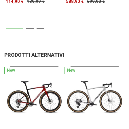
114,90 €
139,99 €
588,90 €
699,90 €
3
PRODOTTI ALTERNATIVI
New
New