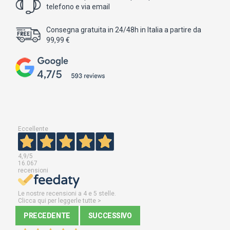
telefono e via email
Consegna gratuita in 24/48h in Italia a partire da
99,99 €
Eccellente
4,9
/5
16.067
recensioni
Le nostre recensioni a 4 e 5 stelle.
Clicca qui per leggerle tutte >
PRECEDENTE
SUCCESSIVO