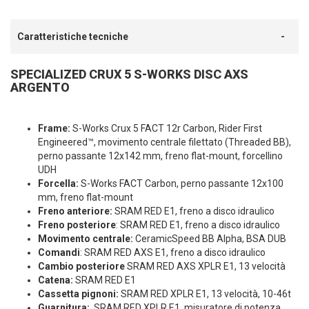
Caratteristiche tecniche
SPECIALIZED CRUX 5 S-WORKS DISC AXS
ARGENTO
Frame:
S-Works Crux 5 FACT 12r Carbon, Rider First
Engineered™, movimento centrale filettato (Threaded BB),
perno passante 12x142 mm, freno flat-mount, forcellino
UDH
Forcella:
S-Works FACT Carbon, perno passante 12x100
mm, freno flat-mount
Freno anteriore:
SRAM RED E1, freno a disco idraulico
Freno posteriore
: SRAM RED E1, freno a disco idraulico
Movimento centrale:
CeramicSpeed BB Alpha, BSA DUB
Comandi
: SRAM RED AXS E1, freno a disco idraulico
Cambio posteriore
SRAM RED AXS XPLR E1, 13 velocità
Catena:
SRAM RED E1
Cassetta pignoni:
SRAM RED XPLR E1, 13 velocità, 10-46t
Guarnitura:
SRAM RED XPLR E1, misuratore di potenza