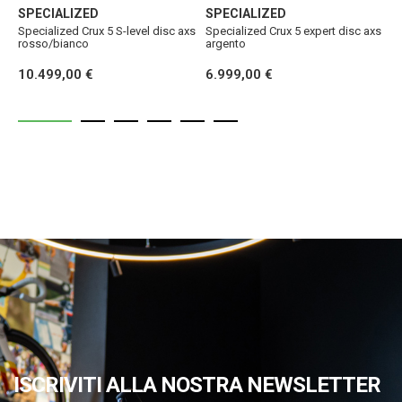
SPECIALIZED
SPECIALIZED
S
Specialized Crux 5 S-level disc axs
Specialized Crux 5 expert disc axs
S
rosso/bianco
argento
o
10.499,00 €
6.999,00 €
6
ISCRIVITI ALLA NOSTRA NEWSLETTER