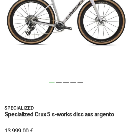
Vai
all'inizio
della
galleria
SPECIALIZED
Specialized Crux 5 s-works disc axs argento
di
immagini
13.999,00 €