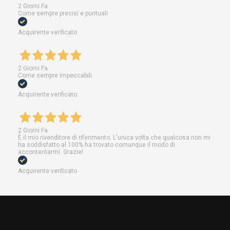
2 Giorni Fa
Come sempre precisi e puntuali
Acquirente verificato
2 Giorni Fa
Come sempre impeccabili
Acquirente verificato
2 Giorni Fa
È il mio rivenditore di riferimento. L'unica volta che qualcosa non mi
ha soddisfatto al 100% ha trovato comunque il modo di
accontentarmi. Grazie!
Acquirente verificato