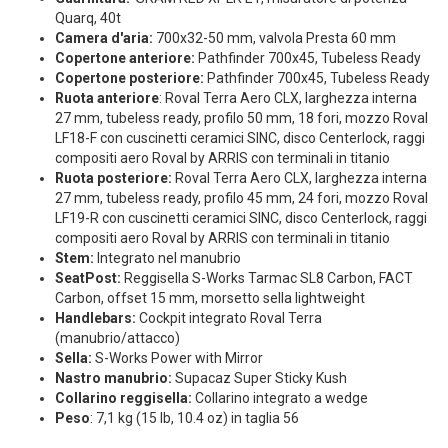
Quarq, 40t
Camera d'aria:
700x32-50 mm, valvola Presta 60 mm
Copertone anteriore:
Pathfinder 700x45, Tubeless Ready
Copertone posteriore:
Pathfinder 700x45, Tubeless Ready
Ruota anteriore
: Roval Terra Aero CLX, larghezza interna
27 mm, tubeless ready, profilo 50 mm, 18 fori, mozzo Roval
LF18-F con cuscinetti ceramici SINC, disco Centerlock, raggi
compositi aero Roval by ARRIS con terminali in titanio
Ruota posteriore:
Roval Terra Aero CLX, larghezza interna
27 mm, tubeless ready, profilo 45 mm, 24 fori, mozzo Roval
LF19-R con cuscinetti ceramici SINC, disco Centerlock, raggi
compositi aero Roval by ARRIS con terminali in titanio
Stem:
Integrato nel manubrio
SeatPost:
Reggisella S-Works Tarmac SL8 Carbon, FACT
Carbon, offset 15 mm, morsetto sella lightweight
Handlebars:
Cockpit integrato Roval Terra
(manubrio/attacco)
Sella:
S-Works Power with Mirror
Nastro manubrio:
Supacaz Super Sticky Kush
Collarino reggisella:
Collarino integrato a wedge
Peso
: 7,1 kg (15 lb, 10.4 oz) in taglia 56