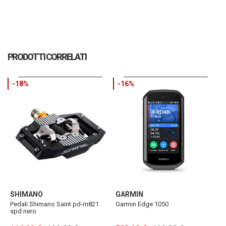
PRODOTTI CORRELATI
-18%
-16%
SHIMANO
GARMIN
S
Pedali Shimano Saint pd-m821
Garmin Edge 1050
C
spd nero
4