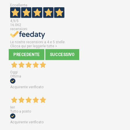
Eccellente
4,9
/5
16.062
recensioni
Le nostre recensioni a 4 e 5 stelle.
Clicca qui per leggerle tutte >
PRECEDENTE
SUCCESSIVO
Oggi
Ottima
Acquirente verificato
Ieri
Tutto a posto
Acquirente verificato