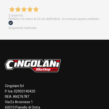
2 Giorni Fa
Perfetto !! In meno di 24 ore dall’ordine , ho ricevuto quanto ordinato
Acquirente verificato
Cingolani Srl
P. Iva: 02903140420
REA: AN276787
Via Ex Arceviese 1
60010 Pianello di Ostra