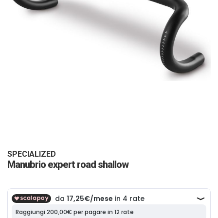
Vai
all'inizio
della
galleria
SPECIALIZED
Manubrio expert road shallow
di
immagini