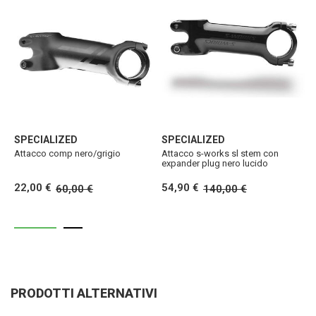
SPECIALIZED
SPECIALIZED
S
Attacco comp nero/grigio
Attacco s-works sl stem con
A
expander plug nero lucido
s
22,00 €
54,90 €
1
60,00 €
140,00 €
PRODOTTI ALTERNATIVI