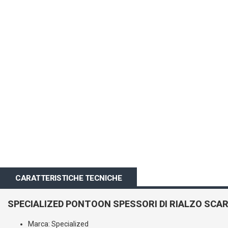
all'inizio
della
galleria
di
immagini
CARATTERISTICHE TECNICHE
SPECIALIZED PONTOON SPESSORI DI RIALZO SCA
Marca: Specialized