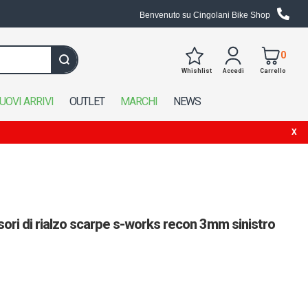
Benvenuto su Cingolani Bike Shop
0
Whishlist
Accedi
Carrello
Cerca in tutto il negozio
UOVI ARRIVI
OUTLET
MARCHI
NEWS
ori di rialzo scarpe s-works recon 3mm sinistro