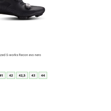
ized S-works Recon evo nero
41
42
42,5
43
44