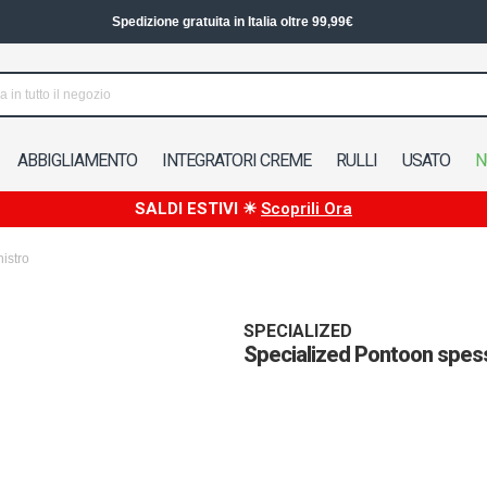
Spedizione in 24/48h in Italia
ABBIGLIAMENTO
INTEGRATORI CREME
RULLI
USATO
N
SALDI ESTIVI ☀
Scoprili Ora
istro
SPECIALIZED
Specialized Pontoon spess