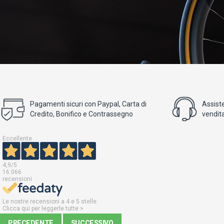
Pagamenti sicuri con Paypal, Carta di
Assist
Credito, Bonifico e Contrassegno
vendita
Eccellente
4,9
/5
16.066
recensioni
Le nostre recensioni a 4 e 5 stelle.
Clicca qui per leggerle tutte >
PRECEDENTE
SUCCESSIVO