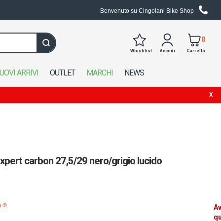
Benvenuto su Cingolani Bike Shop
0
Whishlist
Accedi
Carrello
Cerca in tutto il negozio
UOVI ARRIVI
OUTLET
MARCHI
NEWS
expert carbon 27,5/29 nero/grigio lucido
ù
Av
q