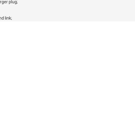
ger plug;
d link;