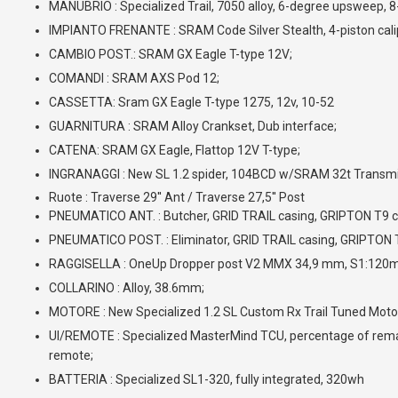
MANUBRIO : Specialized Trail, 7050 alloy, 6-degree upsweep
IMPIANTO FRENANTE : SRAM Code Silver Stealth, 4-piston calipe
CAMBIO POST.: SRAM GX Eagle T-type 12V;
COMANDI : SRAM AXS Pod 12;
CASSETTA: Sram GX Eagle T-type 1275, 12v, 10-52
GUARNITURA : SRAM Alloy Crankset, Dub interface;
CATENA: SRAM GX Eagle, Flattop 12V T-type;
INGRANAGGI : New SL 1.2 spider, 104BCD w/SRAM 32t Transmiss
Ruote : Traverse 29'' Ant / Traverse 27,5'' Post
PNEUMATICO ANT. : Butcher, GRID TRAIL casing, GRIPTON T9 co
PNEUMATICO POST. : Eliminator, GRID TRAIL casing, GRIPTON T
RAGGISELLA : OneUp Dropper post V2 MMX 34,9 mm, S1:12
COLLARINO : Alloy, 38.6mm;
MOTORE : New Specialized 1.2 SL Custom Rx Trail Tuned Moto
UI/REMOTE : Specialized MasterMind TCU, percentage of remai
remote;
BATTERIA : Specialized SL1-320, fully integrated, 320wh