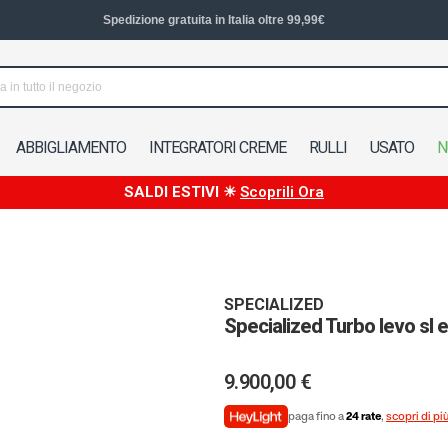
Spedizione in 24/48h in Italia
ABBIGLIAMENTO
INTEGRATORI CREME
RULLI
USATO
N
SALDI ESTIVI ☀
Scoprili Ora
SPECIALIZED
Specialized Turbo levo sl 
9.900,00 €
paga fino a
24 rate
,
scopri di pi