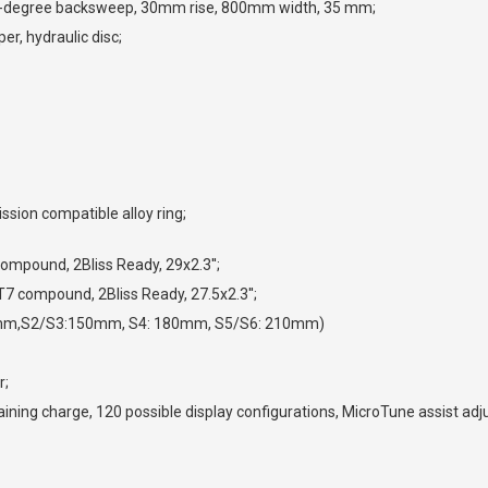
, 8-degree backsweep, 30mm rise, 800mm width, 35 mm;
r, hydraulic disc;
ion compatible alloy ring;
mpound, 2Bliss Ready, 29x2.3'';
7 compound, 2Bliss Ready, 27.5x2.3'';
0mm,S2/S3:150mm, S4: 180mm, S5/S6: 210mm)
r;
ning charge, 120 possible display configurations, MicroTune assist a