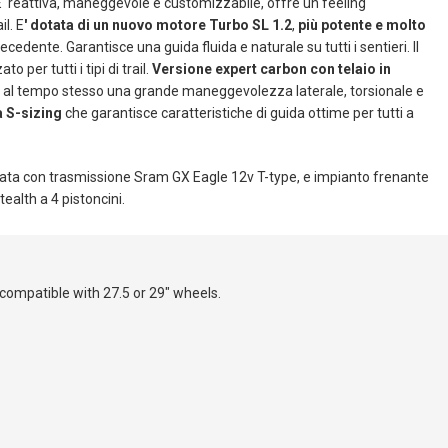
E' reattiva, maneggevole e customizzabile, offre un feeling
il. E
' dotata di un nuovo motore Turbo SL 1.2
,
più potente e molto
recedente. Garantisce una guida fluida e naturale su tutti i sentieri. Il
o per tutti i tipi di trail.
Versione expert carbon con telaio in
e al tempo stesso una grande maneggevolezza laterale, torsionale e
 S-sizing
che garantisce caratteristiche di guida ottime per tutti a
ata con trasmissione Sram GX Eagle 12v T-type, e impianto frenante
ealth a 4 pistoncini.
compatible with 27.5 or 29" wheels.