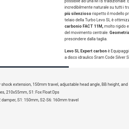
possibile ad una MTB tradizionale. 
incredibilmente naturale su tutti i tra
più silenzioso
rispetto il modello p
telaio della Turbo Levo SL è ottimizzat
carbonio FACT 11M,
molto rigido 
del movimento centrale.
Geometria
prescindere dalla taglia.
Levo SL Expert carbon
è Equipaggi
a disco idraulico Sram Code Silver St
 shock extension, 150mm travel, adjustable head angle, BB height, and 
es, 210x55mm, S1: Fox Float Dps
 2 damper, S1: 150mm, S2-S6: 160mm travel