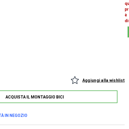
q
pr
è
di
Aggiungi alla wishlist
ACQUISTA IL MONTAGGIO BICI
TÀ IN NEGOZIO