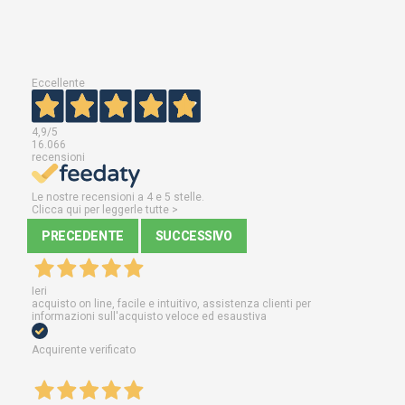
Eccellente
4,9
/5
16.066
recensioni
Le nostre recensioni a 4 e 5 stelle.
Clicca qui per leggerle tutte >
PRECEDENTE
SUCCESSIVO
Ieri
acquisto on line, facile e intuitivo, assistenza clienti per
informazioni sull'acquisto veloce ed esaustiva
Acquirente verificato