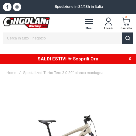
Spedizione in 24/48h in Italia
0
Menu
Accedi
Carrello
SALDI ESTIVI ☀
Scoprili Ora
Home
Specialized Turbo Tero 3.0 29'' bianco montagna
Vai
alla
fine
della
galleria
di
immagini