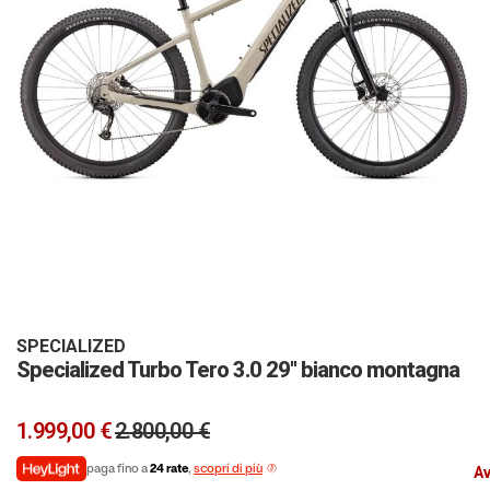
Vai
all'inizio
della
galleria
SPECIALIZED
Specialized Turbo Tero 3.0 29'' bianco montagna
di
immagini
1.999,00 €
2.800,00 €
paga fino a
24 rate
,
scopri di più
Av