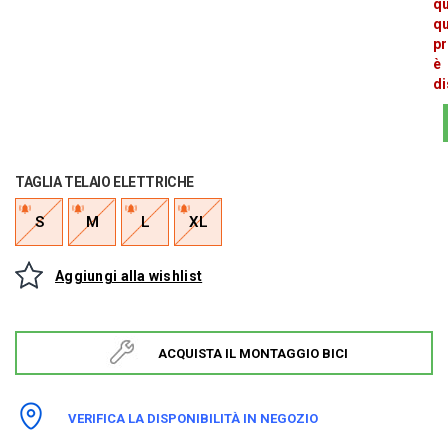
q
q
pr
è
di
TAGLIA TELAIO ELETTRICHE
S
M
L
XL
Aggiungi alla wishlist
ACQUISTA IL MONTAGGIO BICI
VERIFICA LA DISPONIBILITÀ IN NEGOZIO