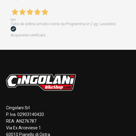
Ieri
Tutto ok ordine arrivato come da Programma in 2 gg. Lavorativi.
Acquirente verificato
Cingolani Srl
P. Iva: 02903140420
REA: AN276787
Via Ex Arceviese 1
60010 Pianello di Ostra