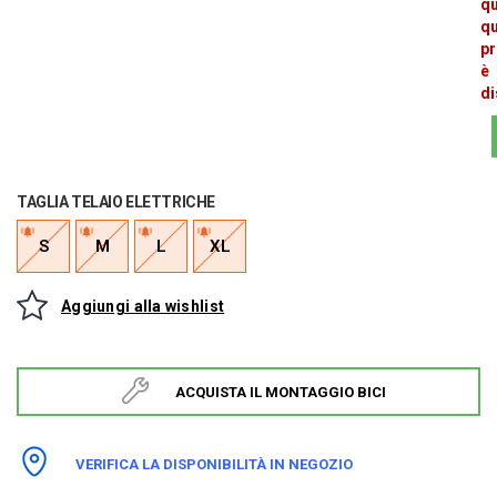
q
q
pr
è
di
TAGLIA TELAIO ELETTRICHE
S
M
L
XL
Aggiungi alla wishlist
ACQUISTA IL MONTAGGIO BICI
VERIFICA LA DISPONIBILITÀ IN NEGOZIO