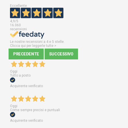
Eccellente
4,9
/5
16.060
recensioni
Le nostre recensioni a 4 e 5 stelle.
Clicca qui per leggerle tutte >
PRECEDENTE
SUCCESSIVO
Oggi
Tutto a posto
Acquirente verificato
Oggi
Come sempre precisi e puntuali
Acquirente verificato