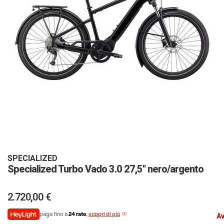
Vai
all'inizio
della
galleria
SPECIALIZED
Specialized Turbo Vado 3.0 27,5'' nero/argento
di
immagini
2.720,00 €
paga fino a
24 rate
,
scopri di più
Av