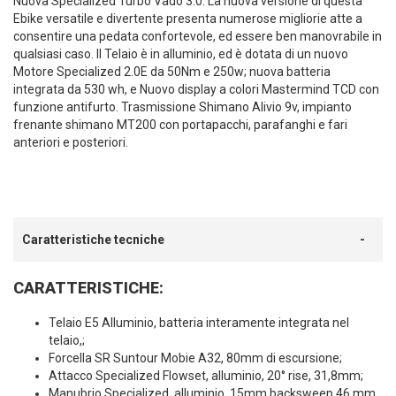
Nuova Specialized Turbo Vado 3.0. La nuova versione di questa
Ebike versatile e divertente presenta numerose migliorie atte a
consentire una pedata confortevole, ed essere ben manovrabile in
qualsiasi caso. Il Telaio è in alluminio, ed è dotata di un nuovo
Motore Specialized 2.0E da 50Nm e 250w; nuova batteria
integrata da 530 wh, e Nuovo display a colori Mastermind TCD con
funzione antifurto. Trasmissione Shimano Alivio 9v, impianto
frenante shimano MT200 con portapacchi, parafanghi e fari
anteriori e posteriori.
Caratteristiche tecniche
CARATTERISTICHE:
Telaio E5 Alluminio, batteria interamente integrata nel
telaio,;
Forcella SR Suntour Mobie A32, 80mm di escursione;
Attacco Specialized Flowset, alluminio, 20° rise, 31,8mm;
Manubrio Specialized, alluminio, 15mm backsweep,46 mm