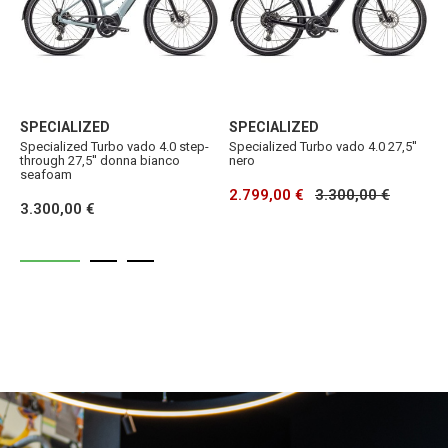
SPECIALIZED
SPECIALIZED
S
Specialized Turbo vado 4.0 step-
Specialized Turbo vado 4.0 27,5''
S
through 27,5'' donna bianco
nero
b
seafoam
2.799,00 €
3.300,00 €
2
3.300,00 €