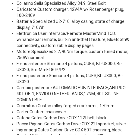
Collarino Sella Specialized Alloy 34.9, Steel Bolt
Caricatore Custom charger, 42V4A w/ Rosenberger plug,
100-240V
Batteria Specialized U2-710, alloy casing, state of charge
display, 710Wh
Elettronica User Interface/Remote MasterMind TCD,
w/handlebar remote, built-in anti-theft feature, Bluetooth®
connectivity, customizable display pages
Motore Specialized 2.2, 90Nm torque, custom tuned motor,
250W nominal
Freno anteriore Shimano 4 pistons, CUES, BL-U8000, Br-
U8020, Sm-Ma-F180P/P2
Freno posteriore Shimano 4 pistons, CUES,BL-U8000, Br-
U8020
Cambio posteriore AUTOMATIC HUB INTERFACE,AHI-PRO-
40T-OE-1, ENVIOLO NETHERLANDS,17NM, 40T SPLINE
COMPATIBLE
Guarnitura Custom alloy forged crankarms, 170mm
Carter Custom chaincover
Catena Gates Carbon Drive CDX 122t belt, black
Pacco Pignoni Gates Carbon Drive CDX 22t sprocket, silver
Ingranaggi Gates Carbon Drive CDX 50T chainring, black