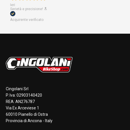
Ieri
Serietà e precisione! 🔝
Acquirente verificato
Cingolani Srl
P. Iva: 02903140420
REA: AN276787
Via Ex Arceviese 1
60010 Pianello di Ostra
Provincia di Ancona - Italy