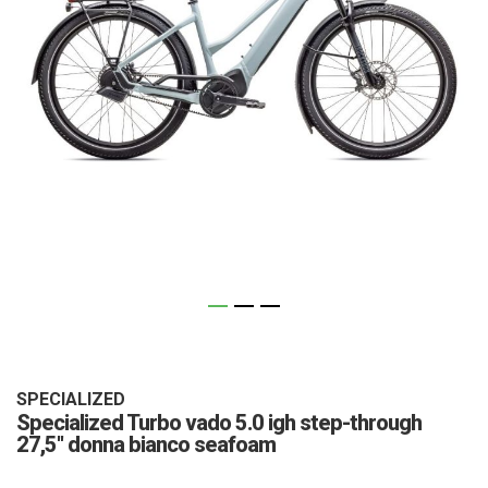
Vai
all'inizio
della
galleria
SPECIALIZED
Specialized Turbo vado 5.0 igh step-through
di
27,5'' donna bianco seafoam
immagini