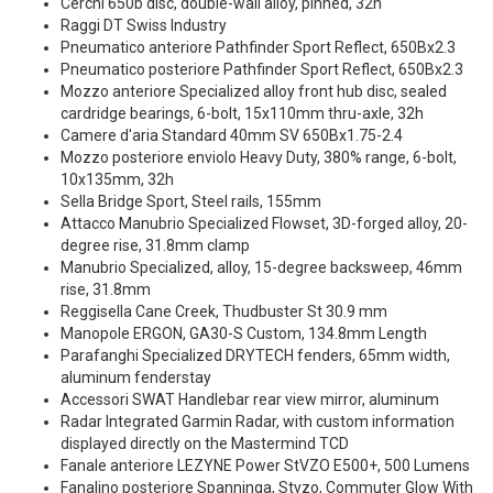
Cerchi 650b disc, double-wall alloy, pinned, 32h
Raggi DT Swiss Industry
Pneumatico anteriore Pathfinder Sport Reflect, 650Bx2.3
Pneumatico posteriore Pathfinder Sport Reflect, 650Bx2.3
Mozzo anteriore Specialized alloy front hub disc, sealed
cardridge bearings, 6-bolt, 15x110mm thru-axle, 32h
Camere d'aria Standard 40mm SV 650Bx1.75-2.4
Mozzo posteriore enviolo Heavy Duty, 380% range, 6-bolt,
10x135mm, 32h
Sella Bridge Sport, Steel rails, 155mm
Attacco Manubrio Specialized Flowset, 3D-forged alloy, 20-
degree rise, 31.8mm clamp
Manubrio Specialized, alloy, 15-degree backsweep, 46mm
rise, 31.8mm
Reggisella Cane Creek, Thudbuster St 30.9 mm
Manopole ERGON, GA30-S Custom, 134.8mm Length
Parafanghi Specialized DRYTECH fenders, 65mm width,
aluminum fenderstay
Accessori SWAT Handlebar rear view mirror, aluminum
Radar Integrated Garmin Radar, with custom information
displayed directly on the Mastermind TCD
Fanale anteriore LEZYNE Power StVZO E500+, 500 Lumens
Fanalino posteriore Spanninga, Stvzo, Commuter Glow With