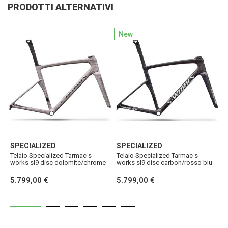
PRODOTTI ALTERNATIVI
New
SPECIALIZED
SPECIALIZED
S
Telaio Specialized Tarmac s-
Telaio Specialized Tarmac s-
T
works sl9 disc dolomite/chrome
works sl9 disc carbon/rosso blu
w
5.799,00 €
5.799,00 €
5