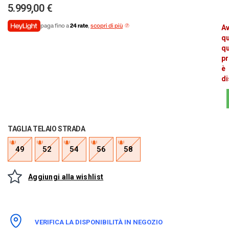
5.999,00 €
paga fino a
24 rate
,
scopri di più
Av
q
q
pr
è
di
TAGLIA TELAIO STRADA
49
52
54
56
58
Aggiungi alla wishlist
VERIFICA LA DISPONIBILITÀ IN NEGOZIO