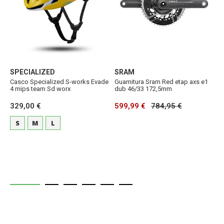
SPECIALIZED
SRAM
S
Casco Specialized S-works Evade
Guarnitura Sram Red etap axs e1
G
4 mips team Sd worx
dub 46/33 172,5mm
a
p
329,00 €
599,99 €
784,95 €
2
S
M
L
4