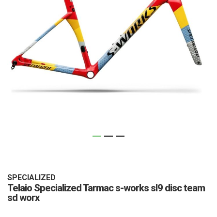
Vai
all'inizio
della
galleria
SPECIALIZED
Telaio Specialized Tarmac s-works sl9 disc team
di
sd worx
immagini