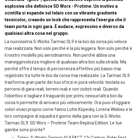
esplosiva che definisce SD Worx - Protime. Un motivo a
scintilla si espande sul telaio con un vibrante gradiente
tecnicolor, creando un look che rappresenta l’energia che il
team porta in ogni gara. È audace, espressivo e diverso da
qualsiasi altra cosa nel gruppo.
La nuovissima S-Works Tarmac SL9 è la bici da corsa più veloce
mai realizzata. Non solo perché è la più leggera. Non solo perché è
il nostro modello più aerodinamico. Non perché abbia una
maneggevolezza migliore di qualsiasi altra bici sulla strada. Ma
perché offre il tempo di percorrenza effettivo più basso mai
registrato tra tutte le bici da corsa mai realizzate. La Tarmac SL9
trasforma gran parte dei tuoi sforzi in pura velocità: testata su
percorsi di gara reali, terreni reali e con ciclisti reali. Quando
l’obiettivo è tagliare il traguardo per primi, nessun’altra bici da
corsa ti permette di arrivarci più velocemente. Ora puoi sfoggiare
colori vivaci proprio come fanno Lotte Kopecky, Lorena Wiebes e le
loro compagne di squadra il giorno della gara con la S‑Works
Tarmac SL9: SD Worx – Protime Team Replica Edition. Le tue
gambe sono pronte?
Telaio: S-Works Tarmac SL9 FACT 12r Carbon, Rider First