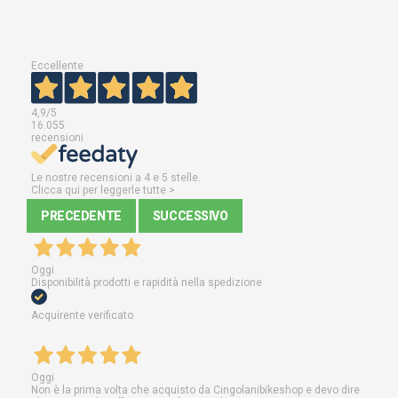
Eccellente
4,9
/5
16.055
recensioni
Le nostre recensioni a 4 e 5 stelle.
Clicca qui per leggerle tutte >
PRECEDENTE
SUCCESSIVO
Oggi
Disponibilità prodotti e rapidità nella spedizione
Acquirente verificato
Oggi
Non è la prima volta che acquisto da Cingolanibikeshop e devo dire