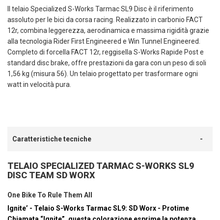
Il telaio Specialized S-Works Tarmac SL9 Disc è il riferimento
assoluto per le bici da corsa racing. Realizzato in carbonio FACT
12r, combina leggerezza, aerodinamica e massima rigidità grazie
alla tecnologia Rider First Engineered e Win Tunnel Engineered.
Completo di forcella FACT 12r, reggisella S-Works Rapide Post e
standard disc brake, offre prestazioni da gara con un peso di soli
1,56 kg (misura 56). Un telaio progettato per trasformare ogni
watt in velocità pura.
Caratteristiche tecniche
TELAIO SPECIALIZED TARMAC S-WORKS SL9
DISC TEAM SD WORX
One Bike To Rule Them All
Ignite’ - Telaio S-Works Tarmac SL9: SD Worx - Protime
Chiamata “Ignite”, questa colorazione esprime la potenza