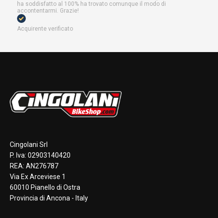
ha soddisfatto al 100% ha trovato comunque il modo di
accontentarmi. Grazie!
Acquirente verificato
Cingolani Srl
P. Iva: 02903140420
REA: AN276787
Via Ex Arceviese 1
60010 Pianello di Ostra
Provincia di Ancona - Italy