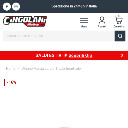
Spedizione in 24/48h in Italia
0
Menu
Accedi
Carrello
SALDI ESTIVI ☀
Scoprili Ora
Home
Wahoo Fascia cardio Trackr heart rate
Vai
-16%
alla
fine
della
galleria
di
immagini