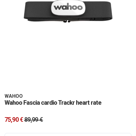
Vai
all'inizio
della
galleria
WAHOO
Wahoo Fascia cardio Trackr heart rate
di
immagini
75,90 €
89,99 €