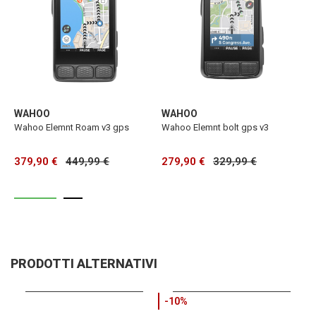
WAHOO
WAHOO
Wahoo Elemnt Roam v3 gps
Wahoo Elemnt bolt gps v3
W
379,90 €
449,99 €
279,90 €
329,99 €
1
PRODOTTI ALTERNATIVI
-10%