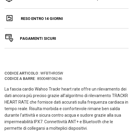
RESO ENTRO 14 GIORNI
PAGAMENTI SICURI
CODICE ARTICOLO
:
WFBTHR05W
CODICE A BARRE
:
850048106246
La fascia cardio Wahoo Trackr heart rate offre un rilevamento dei
dati ancora più preciso grazie all'algoritmo di rilevamento
TRACKR
HEART RATE che fornisce dati accurati sulla frequenza cardiaca in
tempo reale.
Risulta morbida e confortevole rimane ben salda
durante l'attività e sicura contro acqua e sudore grazie alla sua
impermeabilità IPX7.
Connettività ANT+ e Bluetooth che le
permette di collegarsi a molteplici dispositivi.