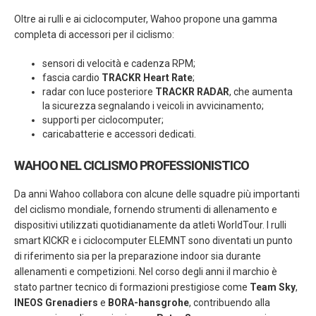
Oltre ai rulli e ai ciclocomputer, Wahoo propone una gamma
completa di accessori per il ciclismo:
sensori di velocità e cadenza RPM;
fascia cardio
TRACKR Heart Rate
;
radar con luce posteriore
TRACKR RADAR
, che aumenta
la sicurezza segnalando i veicoli in avvicinamento;
supporti per ciclocomputer;
caricabatterie e accessori dedicati.
WAHOO NEL CICLISMO PROFESSIONISTICO
Da anni Wahoo collabora con alcune delle squadre più importanti
del ciclismo mondiale, fornendo strumenti di allenamento e
dispositivi utilizzati quotidianamente da atleti WorldTour. I rulli
smart KICKR e i ciclocomputer ELEMNT sono diventati un punto
di riferimento sia per la preparazione indoor sia durante
allenamenti e competizioni. Nel corso degli anni il marchio è
stato partner tecnico di formazioni prestigiose come
Team Sky
,
INEOS Grenadiers
e
BORA-hansgrohe
, contribuendo alla