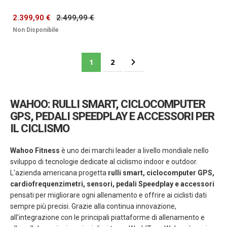
2.399,90 €
2.499,99 €
Non Disponibile
Pagina
Attualmente stai leggendo la pagina
Pagina
Pagina
Successivo
1
2
WAHOO: RULLI SMART, CICLOCOMPUTER
GPS, PEDALI SPEEDPLAY E ACCESSORI PER
IL CICLISMO
Wahoo Fitness
è uno dei marchi leader a livello mondiale nello
sviluppo di tecnologie dedicate al ciclismo indoor e outdoor.
L'azienda americana progetta
rulli smart, ciclocomputer GPS,
cardiofrequenzimetri, sensori, pedali Speedplay e accessori
pensati per migliorare ogni allenamento e offrire ai ciclisti dati
sempre più precisi. Grazie alla continua innovazione,
all'integrazione con le principali piattaforme di allenamento e