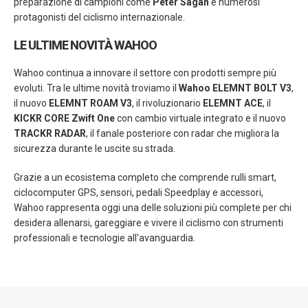
preparazione di campioni come
Peter Sagan
e numerosi
protagonisti del ciclismo internazionale.
LE ULTIME NOVITÀ WAHOO
Wahoo continua a innovare il settore con prodotti sempre più
evoluti. Tra le ultime novità troviamo il
Wahoo ELEMNT BOLT V3
,
il nuovo
ELEMNT ROAM V3
, il rivoluzionario
ELEMNT ACE
, il
KICKR CORE Zwift One
con cambio virtuale integrato e il nuovo
TRACKR RADAR
, il fanale posteriore con radar che migliora la
sicurezza durante le uscite su strada.
Grazie a un ecosistema completo che comprende rulli smart,
ciclocomputer GPS, sensori, pedali Speedplay e accessori,
Wahoo rappresenta oggi una delle soluzioni più complete per chi
desidera allenarsi, gareggiare e vivere il ciclismo con strumenti
professionali e tecnologie all'avanguardia.