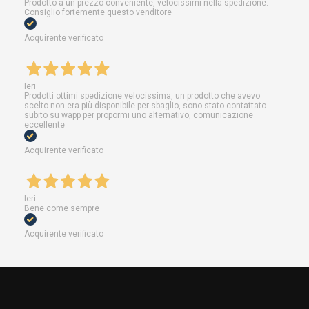
Prodotto a un prezzo conveniente, velocissimi nella spedizione.
Consiglio fortemente questo venditore
Acquirente verificato
Ieri
Prodotti ottimi spedizione velocissima, un prodotto che avevo
scelto non era più disponibile per sbaglio, sono stato contattato
subito su wapp per propormi uno alternativo, comunicazione
eccellente
Acquirente verificato
Ieri
Bene come sempre
Acquirente verificato