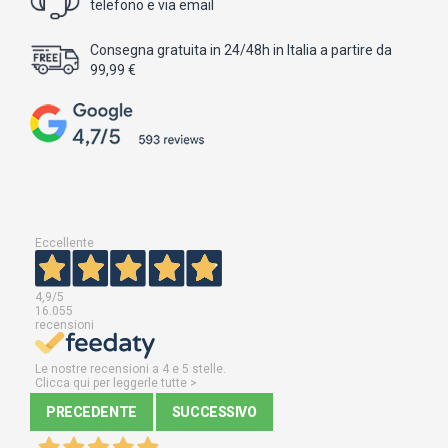
telefono e via email
Consegna gratuita in 24/48h in Italia a partire da
99,99 €
Eccellente
4,9
/5
16.055
recensioni
Le nostre recensioni a 4 e 5 stelle.
Clicca qui per leggerle tutte >
PRECEDENTE
SUCCESSIVO