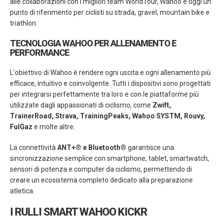
alle collaborazioni con i migliori team WorldTour, Wahoo è oggi un
punto di riferimento per ciclisti su strada, gravel, mountain bike e
triathlon.
TECNOLOGIA WAHOO PER ALLENAMENTO E
PERFORMANCE
L'obiettivo di Wahoo è rendere ogni uscita e ogni allenamento più
efficace, intuitivo e coinvolgente. Tutti i dispositivi sono progettati
per integrarsi perfettamente tra loro e con le piattaforme più
utilizzate dagli appassionati di ciclismo, come
Zwift,
TrainerRoad, Strava, TrainingPeaks, Wahoo SYSTM, Rouvy,
FulGaz
e molte altre.
La connettività
ANT+® e Bluetooth®
garantisce una
sincronizzazione semplice con smartphone, tablet, smartwatch,
sensori di potenza e computer da ciclismo, permettendo di
creare un ecosistema completo dedicato alla preparazione
atletica.
I RULLI SMART WAHOO KICKR