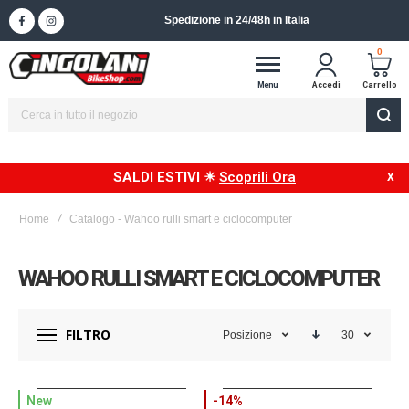
Spedizione in 24/48h in Italia
0
Menu
Accedi
Carrello
SALDI ESTIVI ☀
Scoprili Ora
Home
Catalogo - Wahoo rulli smart e ciclocomputer
WAHOO RULLI SMART E CICLOCOMPUTER
FILTRO
Posizione
30
New
-14%