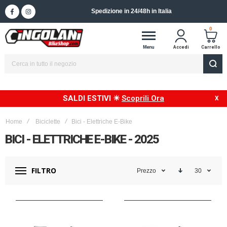
Spedizione in 24/48h in Italia
0
Menu
Accedi
Carrello
SALDI ESTIVI ☀
Scoprili Ora
Home
Biciclette
Bici - Elettriche E-Bike
BICI - ELETTRICHE E-BIKE - 2025
FILTRO
Prezzo
30