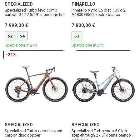
SPECIALIZED
PINARELLO
Specialized Turbo levo comp
Pinarello Nytro E5 disc 105 di2
carbon G4 27,5/29'' arancione tint
A1800 G360 electro bianco
7.999,00 €
7.800,00 €
S2
S4
53
Spedizione in 24h
Spedizione in 24h
-21%
SPECIALIZED
SPECIALIZED
Specialized Turbo creo sl expert
Specialized Turbo vado 5.0 igh
carbon disc copper
step-through 27,5'' donna bianco
seafoam