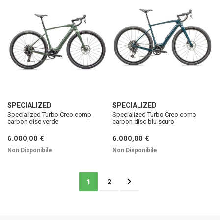
SPECIALIZED
SPECIALIZED
Specialized Turbo Creo comp
Specialized Turbo Creo comp
carbon disc verde
carbon disc blu scuro
6.000,00 €
6.000,00 €
Non Disponibile
Non Disponibile
Pagina
Attualmente stai leggendo la pagina
Pagina
Pagina
Successivo
1
2