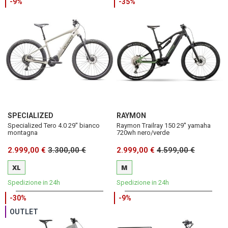
-9%
-35%
SPECIALIZED
RAYMON
Specialized Tero 4.0 29'' bianco
Raymon Trailray 150 29'' yamaha
montagna
720wh nero/verde
2.999,00 €
3.300,00 €
2.999,00 €
4.599,00 €
XL
M
Spedizione in 24h
Spedizione in 24h
-30%
-9%
OUTLET