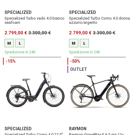
SPECIALIZED
SPECIALIZED
Specialized Turbo vado 4.0 bianco
Specialized Turbo Como 4.0 donna
seafoam
azzurro/argento
2.799,00 €
3.300,00 €
2.799,00 €
3.300,00 €
M
L
M
L
Spedizione in 24h
Spedizione in 24h
-15%
-50%
OUTLET
SPECIALIZED
RAYMON
Specialized Turbo Como 4.0 27,5''
Raymon GravelRay E 6.5 grx 11v.