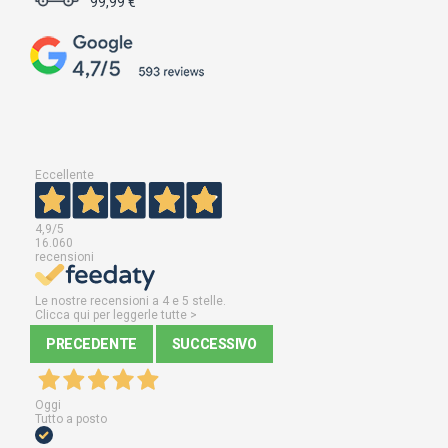
99,99 €
Eccellente
4,9
/5
16.060
recensioni
Le nostre recensioni a 4 e 5 stelle.
Clicca qui per leggerle tutte >
PRECEDENTE
SUCCESSIVO
Oggi
Tutto a posto