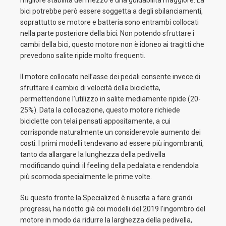
migliore stabilità del mezzo e una guidabilità maggiore. La
bici potrebbe però essere soggetta a degli sbilanciamenti,
soprattutto se motore e batteria sono entrambi collocati
nella parte posteriore della bici. Non potendo sfruttare i
cambi della bici, questo motore non è idoneo ai tragitti che
prevedono salite ripide molto frequenti.
Il motore collocato nell’asse dei pedali consente invece di
sfruttare il cambio di velocità della bicicletta,
permettendone l’utilizzo in salite mediamente ripide (20-
25%). Data la collocazione, questo motore richiede
biciclette con telai pensati appositamente, a cui
corrisponde naturalmente un considerevole aumento dei
costi. I primi modelli tendevano ad essere più ingombranti,
tanto da allargare la lunghezza della pedivella
modificando quindi il feeling della pedalata e rendendola
più scomoda specialmente le prime volte.
Su questo fronte la Specialized è riuscita a fare grandi
progressi, ha ridotto già coi modelli del 2019 l'ingombro del
motore in modo da ridurre la larghezza della pedivella,