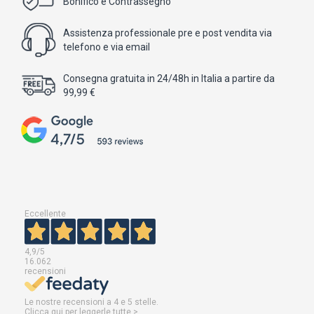
Bonifico e Contrassegno
Assistenza professionale pre e post vendita via
telefono e via email
Consegna gratuita in 24/48h in Italia a partire da
99,99 €
Eccellente
4,9
/5
16.062
recensioni
Le nostre recensioni a 4 e 5 stelle.
Clicca qui per leggerle tutte >