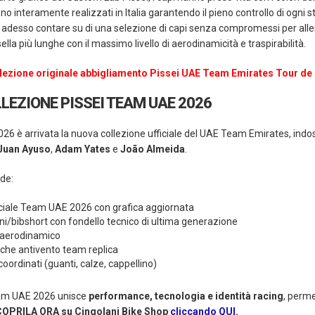
sono interamente realizzati in Italia garantendo il pieno controllo di ogni st
no adesso contare su di una selezione di capi senza compromessi per all
sella più lunghe con il massimo livello di aerodinamicità e traspirabilità.
ollezione originale abbigliamento Pissei UAE Team Emirates Tour de
LEZIONE PISSEI TEAM UAE 2026
026 è arrivata la nuova collezione ufficiale del
UAE Team Emirates
, ind
Juan Ayuso
,
Adam Yates
e
João Almeida
.
de:
iciale Team UAE 2026 con grafica aggiornata
ni/bibshort con fondello tecnico di ultima generazione
 aerodinamico
acche antivento team replica
oordinati (guanti, calze, cappellino)
eam UAE 2026 unisce
performance, tecnologia e identità racing
, perme
OPRILA ORA su Cingolani Bike Shop
cliccando QUI.