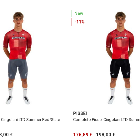
New
-11%
PISSEI
 Cingolani LTD Summer Red/Slate
Completo Pissei Cingolani LTD Sum
8,00 €
176,89 €
198,00 €