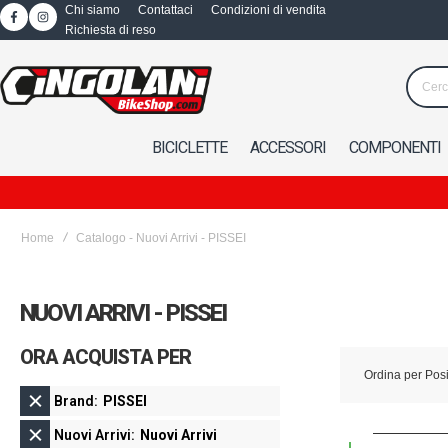
Chi siamo
Contattaci
Condizioni di vendita
Richiesta di reso
BICICLETTE
ACCESSORI
COMPONENTI
Home
Catalogo - Nuovi Arrivi - PISSEI
NUOVI ARRIVI - PISSEI
ORA ACQUISTA PER
Ordina per
Pos
Brand
PISSEI
Nuovi Arrivi
Nuovi Arrivi