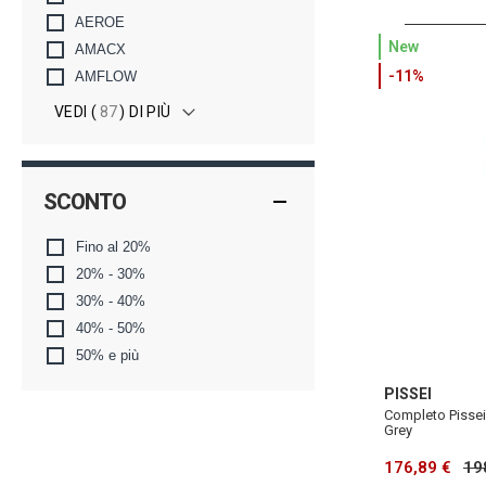
AEROE
New
AMACX
-11%
AMFLOW
VEDI (
87
) DI PIÙ
SCONTO
Fino al 20%
20% - 30%
30% - 40%
40% - 50%
50% e più
PISSEI
Completo Pissei
Grey
176,89 €
19