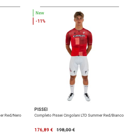
New
-11%
PISSEI
mer Red/Nero
Completo Pissei Cingolani LTD Summer Red/Bianco
176,89 €
198,00 €