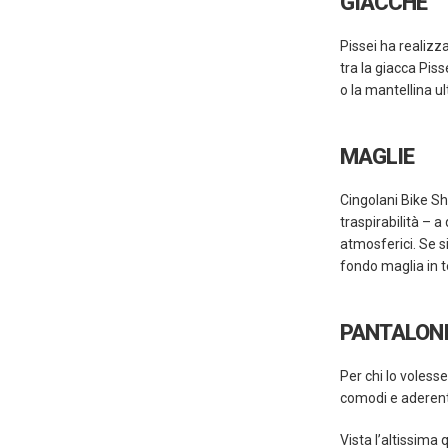
GIACCHE
Pissei ha realizz
tra la giacca Piss
o la mantellina u
MAGLIE
Cingolani Bike Sh
traspirabilità – a
atmosferici. Se s
fondo maglia in 
PANTALONI
Per chi lo volesse
comodi e aderenti
Vista l’altissima