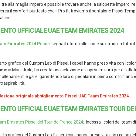
ltre alla maglia Impero è possibile trovare anche la salopette Impero, 
cerca il comfort piuttosto che il Pro fit troviamo il pantalone Pissei Tempo
alone.
ENTO UFFICIALE UAE TEAM EMIRATES 2024
am Emirates 2024 Pissei
: segna il ritorno alle corse su strada in tutt
arto grafico del Custom Lab di Pissei, i capeli hanno preso vita con i colo
mma Magistrale, ha creato una selezione di capi su misura per gli atleti
llenamenti e gare, garentendo loro di pedalare in pieno comfort anche ne
raspirabilità.
ollezione originale abbigliamento Pissei UAE Team Emirates 2024.
ENTO UFFICIALE UAE TEAM EMIRATES TOUR DE
m Emirates Pissei del Tour de France 2024
: Indossa i colori del team d
arto grafico del Custom Lab Pissei, i capi hanno preso vita con i colori de