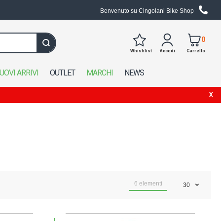
Benvenuto su Cingolani Bike Shop
0
Whishlist
Accedi
Carrello
Cerca in tutto il negozio
UOVI ARRIVI
OUTLET
MARCHI
NEWS
6
elementi
30