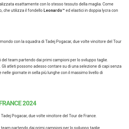
realizzata esattamente con lo stesso tessuto della maglia. Come
, che utilizza il fondello
Leonardo™
ed elastici in doppia lycra con
o il mondo con la squadra di Tadej Pogacar, due volte vincitore del Tour
ri del team partendo dai primi campioni per lo sviluppo taglie.
. Gli atleti possono adesso contare su di una selezione di capi senza
lle giornate in sella più lunghe con il massimo livello di
 FRANCE 2024
i Tadej Pogacar, due volte vincitore del Tour de France.
l team partendo dai primi campioni per lo sviluppo taglie.