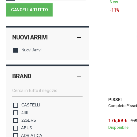
New
CANCELLA TUTTO
-11%
NUOVI ARRIVI
Nuovi Arrivi
BRAND
PISSEI
CASTELLI
Completo Pissei
4IIII
176,89 €
19
226ERS
Disponibile
ABUS
ADRIATICA