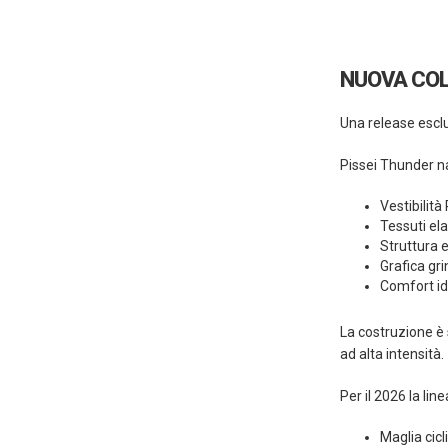
NUOVA COL
Una release esclu
Pissei Thunder na
Vestibilit
Tessuti ela
Struttura 
Grafica gri
Comfort id
La costruzione è 
ad alta intensità.
Per il 2026 la lin
Maglia cic