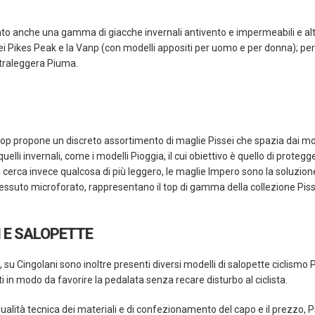
ato anche una gamma di giacche invernali antivento e impermeabili e alt
ei Pikes Peak e la Vanp (con modelli appositi per uomo e per donna); per i
ltraleggera Piuma.
op propone un discreto assortimento di maglie Pissei che spazia dai mode
 quelli invernali, come i modelli Pioggia, il cui obiettivo è quello di proteg
i cerca invece qualcosa di più leggero, le maglie Impero sono la soluzione
tessuto microforato, rappresentano il top di gamma della collezione Pis
 E SALOPETTE
, su Cingolani sono inoltre presenti diversi modelli di salopette ciclismo Pis
 in modo da favorire la pedalata senza recare disturbo al ciclista.
 qualità tecnica dei materiali e di confezionamento del capo e il prezzo, P