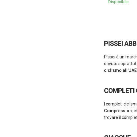
Disponibile
PISSEI AB
Pissei è un march
dovuto soprattutto
ciclismo all'UA
COMPLETI 
I completi ciclism
Compression
, 
trovare il compl