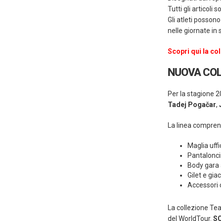
Tutti gli articoli 
Gli atleti posso
nelle giornate in 
Scopri qui la c
NUOVA COL
Per la stagione 2
Tadej Pogačar
,
La linea compren
Maglia uff
Pantalonci
Body gara
Gilet e gi
Accessori c
La collezione T
del WorldTour.
SC