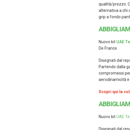
qualità/prezzo. O
alternativa a chi 
grip a fondo pant
ABBIGLIAM
Nuovo kit
UAE Te
De France.
Disegnati dal rep
Partendo dalla ga
compromessi per a
aerodinamicità e t
Scopri qui la c
ABBIGLIAM
Nuovo kit
UAE Tea
Disegnati dal rep