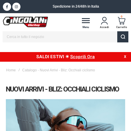
Spedizione in 24/48h in Italia
0
Menu
Accedi
Carrello
SALDI ESTIVI ☀
Scoprili Ora
Home
Catalogo - Nuovi Arrivi - Bliz: Occhiali ciclismo
NUOVI ARRIVI - BLIZ: OCCHIALI CICLISMO