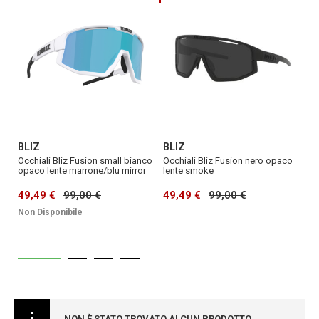
BLIZ
BLIZ
B
co
Occhiali Bliz Fusion nero opaco
Occhiali Bliz Fusion nero opaco
Oc
r
lente smoke
lenti nano optics nordic light
tu
multi laser corallo/blu
49,49 €
99,00 €
4
44,90 €
119,00 €
Non Disponibile
NON È STATO TROVATO ALCUN PRODOTTO