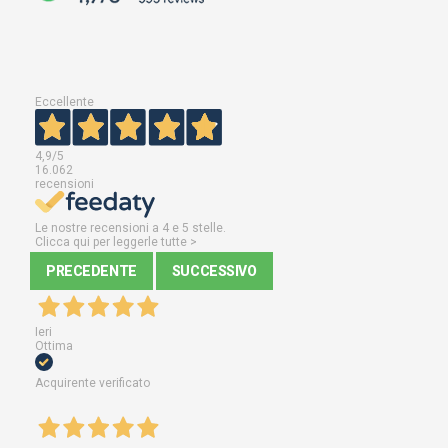
Eccellente
4,9
/5
16.062
recensioni
Le nostre recensioni a 4 e 5 stelle.
Clicca qui per leggerle tutte >
PRECEDENTE
SUCCESSIVO
Ieri
Ottima
Acquirente verificato