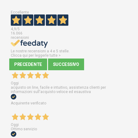
Eccellente
4,9
/5
16.066
recensioni
Le nostre recensioni a 4 e 5 stelle.
Clicca qui per leggerle tutte >
PRECEDENTE
SUCCESSIVO
Oggi
acquisto on line, facile e intuitivo, assistenza clienti per
informazioni sull'acquisto veloce ed esaustiva
Acquirente verificato
Oggi
Ottimo servizio