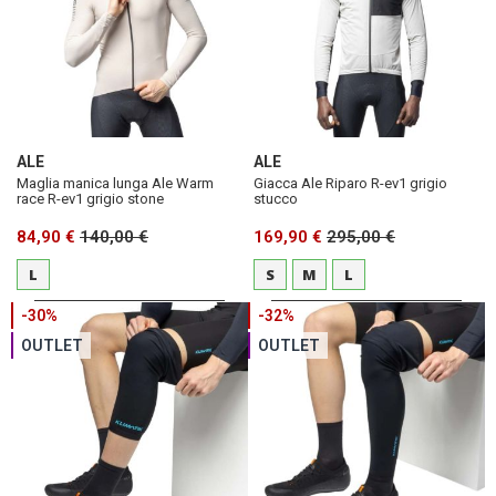
ALE
ALE
Maglia manica lunga Ale Warm
Giacca Ale Riparo R-ev1 grigio
race R-ev1 grigio stone
stucco
84,90 €
140,00 €
169,90 €
295,00 €
L
S
M
L
-30%
-32%
OUTLET
OUTLET