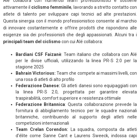
Alé collabora con numerosi team professionistici e sostiene
attivamente il
ciclismo femminile
, lavorando a stretto contatto con
atlete di talento per sviluppare capi tecnici ad alte prestazioni.
Questa sinergia con il mondo professionistico consente al marchio
di innovare costantemente e offrire prodotti che rispondono alle
esigenze sia dei professionisti che degli appassionati. Alcuni tra i
principali team del ciclismo
con cui Alé collabora:
Bardiani CSF Faizanè
: Team italiano che collabora con Alé
per le divise ufficiali, utilizzando la linea PR-S 2.0 per la
stagione 2025
Bahrain Victorious:
Team che compete ai massimi livelli, con
una rosa di atleti di alto profilo
Federazione Danese:
Gli atleti danesi sono equipaggiati con
la linea PR-S 2.0, progettata per garantire elevata
traspirabilità, comfort superiore e resistenza ottimale
Federazione Britannica
: Questa collaborazione prevede la
fornitura di abbigliamento tecnico per le squadre nazionali
britanniche, contribuendo al supporto degli atleti nelle
competizioni internazionali
Team Crelan Corendon:
La squadra, composta da atleti
d'élite come Sanne Cant e Laurens Sweeck, indossa capi