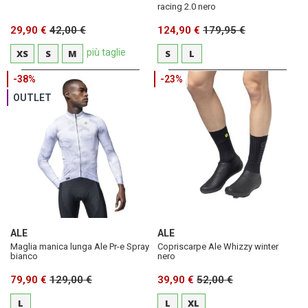
racing 2.0 nero
29,90 €
42,00 €
124,90 €
179,95 €
più taglie
XS
S
M
S
L
-38%
-23%
OUTLET
ALE
ALE
Maglia manica lunga Ale Pr-e Spray
Copriscarpe Ale Whizzy winter
bianco
nero
79,90 €
129,00 €
39,90 €
52,00 €
L
L
XL