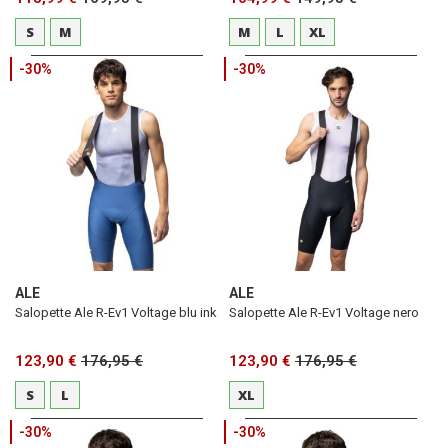
S
M
M
L
XL
-30%
-30%
ALE
ALE
Salopette Ale R-Ev1 Voltage blu ink
Salopette Ale R-Ev1 Voltage nero
123,90 €
176,95 €
123,90 €
176,95 €
S
L
XL
-30%
-30%