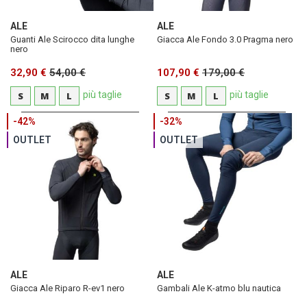
ALE
ALE
Guanti Ale Scirocco dita lunghe
Giacca Ale Fondo 3.0 Pragma nero
nero
32,90 €
54,00 €
107,90 €
179,00 €
più taglie
più taglie
S
M
L
S
M
L
-42%
-32%
OUTLET
OUTLET
ALE
ALE
Giacca Ale Riparo R-ev1 nero
Gambali Ale K-atmo blu nautica