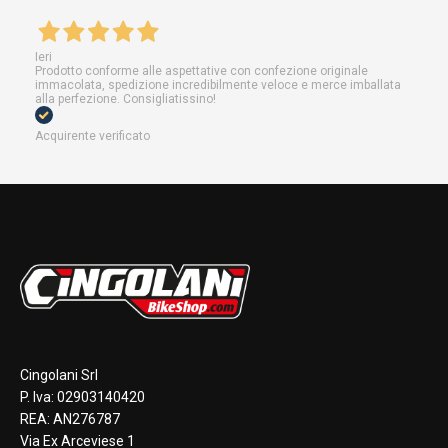
Ieri
Prodotto conforme alle aspettative con confezione originale
immacolata, spedizione incredibilmente veloce e merce imballata
alla perfezione. Consigliatissino!
Acquirente verificato
Cingolani Srl
P. Iva: 02903140420
REA: AN276787
Via Ex Arceviese 1