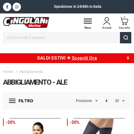
Spedizione in 24/48h in Italia
0
Menu
Accedi
Carrello
SALDI ESTIVI ☀
Scoprili Ora
Home
Abbigliamento
ABBIGLIAMENTO - ALE
FILTRO
Posizione
30
-30%
-30%