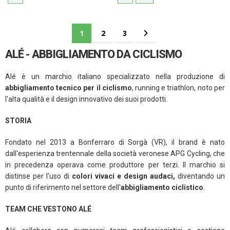
Pagina
Attualmente stai leggendo la pagina
Pagina
Pagina
Pagina
Successivo
1
2
3
ALÉ - ABBIGLIAMENTO DA CICLISMO
Alé è un marchio italiano specializzato nella produzione di
abbigliamento tecnico per il ciclismo
, running e triathlon, noto per
l'alta qualità e il design innovativo dei suoi prodotti.
STORIA
Fondato nel 2013 a Bonferraro di Sorgà (VR), il brand è nato
dall'esperienza trentennale della società veronese APG Cycling, che
in precedenza operava come produttore per terzi. ​Il marchio si
distinse per l'uso di
colori vivaci e design audaci,
diventando un
punto di riferimento nel settore dell'
abbigliamento
ciclistico
.
TEAM CHE VESTONO ALÉ