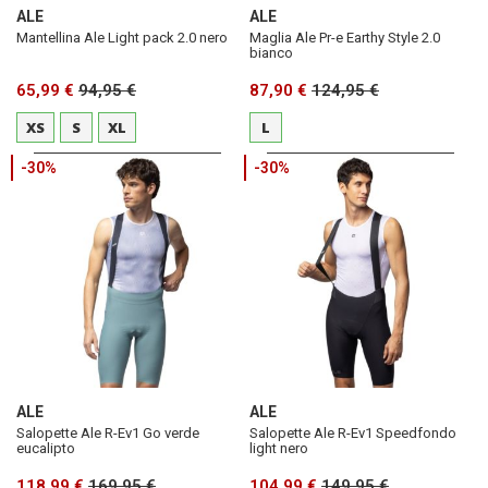
ALE
ALE
Mantellina Ale Light pack 2.0 nero
Maglia Ale Pr-e Earthy Style 2.0
bianco
65,99 €
94,95 €
87,90 €
124,95 €
XS
S
XL
L
-30%
-30%
ALE
ALE
Salopette Ale R-Ev1 Go verde
Salopette Ale R-Ev1 Speedfondo
eucalipto
light nero
118,99 €
169,95 €
104,99 €
149,95 €