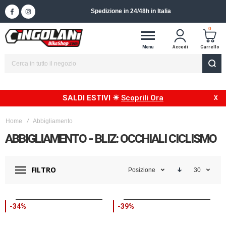
Spedizione in 24/48h in Italia
0
Menu
Accedi
Carrello
SALDI ESTIVI ☀
Scoprili Ora
Home
Abbigliamento
ABBIGLIAMENTO - BLIZ: OCCHIALI CICLISMO
FILTRO
Posizione
30
-34%
-39%