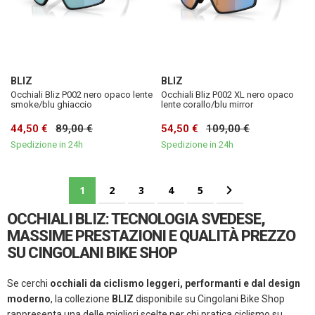
BLIZ
BLIZ
Occhiali Bliz P002 nero opaco lente
Occhiali Bliz P002 XL nero opaco
smoke/blu ghiaccio
lente corallo/blu mirror
44,50 €
89,00 €
54,50 €
109,00 €
Spedizione in 24h
Spedizione in 24h
Pagina
Attualmente stai leggendo la pagina
Pagina
Pagina
Pagina
Pagina
Pagina
Successivo
1
2
3
4
5
OCCHIALI BLIZ: TECNOLOGIA SVEDESE,
MASSIME PRESTAZIONI E QUALITÀ PREZZO
SU CINGOLANI BIKE SHOP
Se cerchi
occhiali da ciclismo leggeri, performanti e dal design
moderno
, la collezione
BLIZ
disponibile su Cingolani Bike Shop
rappresenta una delle migliori scelte per chi pratica ciclismo su