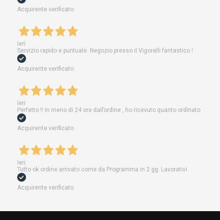
Acquirente verificato
Ieri
Servizio rapido e puntuale. Negozio presso il Vigorelli fantastico !
Acquirente verificato
Ieri
Perfetto !! In meno di 24 ore dall’ordine , ho ricevuto quanto ordinato
Acquirente verificato
Ieri
Tutto ok ordine arrivato come da Programma in 2 gg. Lavorativi.
Acquirente verificato