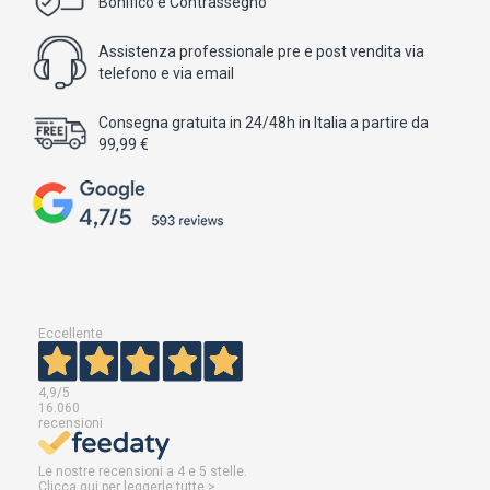
Bonifico e Contrassegno
Assistenza professionale pre e post vendita via
telefono e via email
Consegna gratuita in 24/48h in Italia a partire da
99,99 €
Eccellente
4,9
/5
16.060
recensioni
Le nostre recensioni a 4 e 5 stelle.
Clicca qui per leggerle tutte >