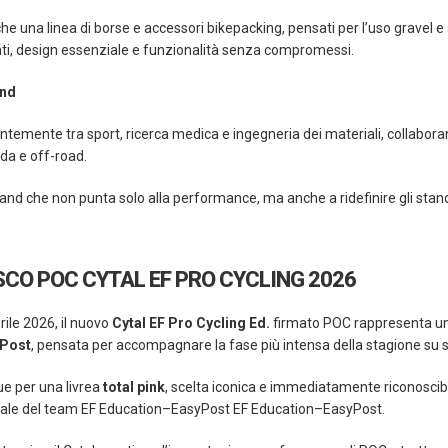
e una linea di borse e accessori bikepacking, pensati per l’uso gravel e 
nti, design essenziale e funzionalità senza compromessi.
and
temente tra sport, ricerca medica e ingegneria dei materiali, collaborando 
da e off-road.
 brand che non punta solo alla performance, ma anche a ridefinire gli sta
CO POC CYTAL EF PRO CYCLING 2026
prile 2026, il nuovo
Cytal EF Pro Cycling Ed.
firmato POC rappresenta una 
yPost
, pensata per accompagnare la fase più intensa della stagione su stra
gue per una livrea
total pink
, scelta iconica e immediatamente riconoscibi
nale del team EF Education–EasyPost EF Education–EasyPost.