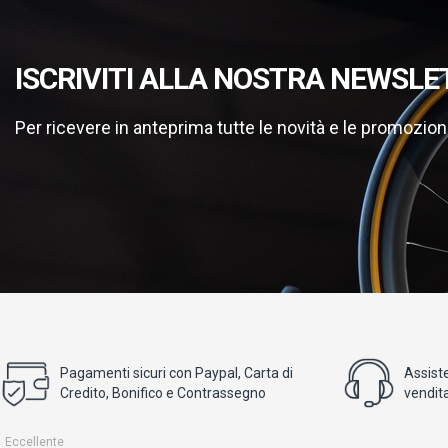
ISCRIVITI ALLA NOSTRA NEWSLE
Per ricevere in anteprima tutte le novità e le promozion
Pagamenti sicuri con Paypal, Carta di
Assist
Credito, Bonifico e Contrassegno
vendita
Eccellente