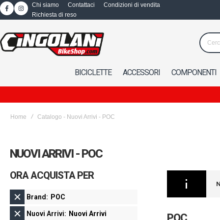
Chi siamo
Contattaci
Condizioni di vendita
Richiesta di reso
BICICLETTE
ACCESSORI
COMPONENTI
Home
Catalogo - Nuovi Arrivi - POC
NUOVI ARRIVI - POC
ORA ACQUISTA PER
N
Brand
POC
Nuovi Arrivi
Nuovi Arrivi
POC