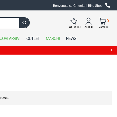
Benvenuto su Cingolani Bike Shop
0
Whishlist
Accedi
Carrello
Cerca in tutto il negozio
UOVI ARRIVI
OUTLET
MARCHI
NEWS
IONE.