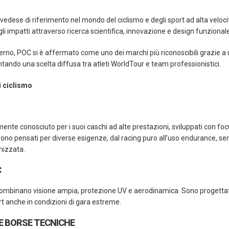
edese di riferimento nel mondo del ciclismo e degli sport ad alta velocit
 impatti attraverso ricerca scientifica, innovazione e design funzionale
rno, POC si è affermato come uno dei marchi più riconoscibili grazie a
tando una scelta diffusa tra atleti WorldTour e team professionistici.
 ciclismo
ente conosciuto per i suoi caschi ad alte prestazioni, sviluppati con f
no pensati per diverse esigenze, dal racing puro all’uso endurance, semp
mizzata.
C
 combinano visione ampia, protezione UV e aerodinamica. Sono progettati
rt anche in condizioni di gara estreme.
 E BORSE TECNICHE