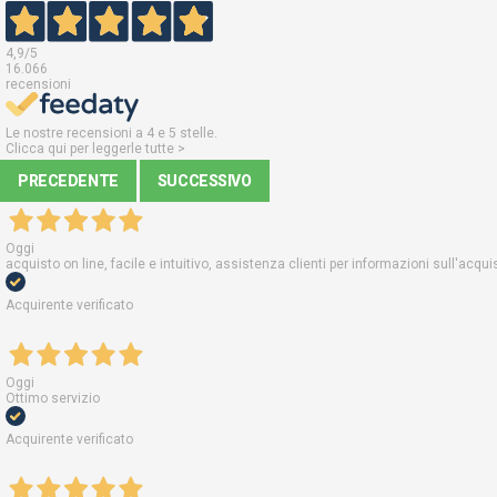
4,9
/5
16.066
recensioni
Le nostre recensioni a 4 e 5 stelle.
Clicca qui per leggerle tutte >
PRECEDENTE
SUCCESSIVO
Oggi
acquisto on line, facile e intuitivo, assistenza clienti per informazioni sull'acq
Acquirente verificato
Oggi
Ottimo servizio
Acquirente verificato