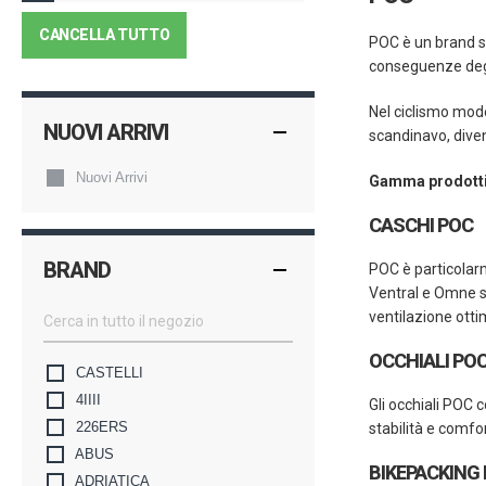
CANCELLA TUTTO
POC è un brand sv
conseguenze degli
Nel ciclismo mode
NUOVI ARRIVI
scandinavo, diven
Nuovi Arrivi
Gamma prodotti
CASCHI POC
BRAND
POC è particolarm
Ventral e Omne so
ventilazione otti
OCCHIALI PO
CASTELLI
4IIII
Gli occhiali POC
226ERS
stabilità e comfo
ABUS
BIKEPACKING
ADRIATICA