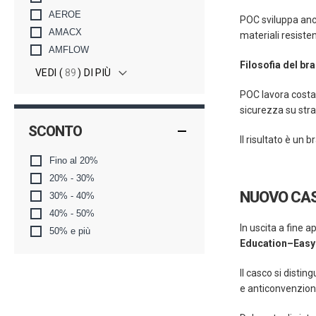
AEROE
POC sviluppa anch
AMACX
materiali resiste
AMFLOW
Filosofia del br
VEDI (
89
) DI PIÙ
POC lavora costan
sicurezza su stra
SCONTO
Il risultato è un
Fino al 20%
20% - 30%
NUOVO CAS
30% - 40%
40% - 50%
In uscita a fine a
50% e più
Education–Eas
Il casco si distin
e anticonvenzio