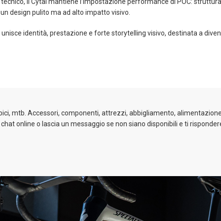
a tecnico, il Cytal mantiene l’impostazione performance di POC: struttur
 un design pulito ma ad alto impatto visivo.
nisce identità, prestazione e forte storytelling visivo, destinata a diven
 bici, mtb. Accessori, componenti, attrezzi, abbigliamento, alimentazione 
a chat online o lascia un messaggio se non siano disponibili e ti risponder