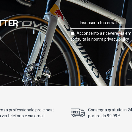
TTER
Acconsento a ricevere via ema
i
consulta la nostra privacy policy.
enza professionale pre e post
Consegna gratuita in 24/
 via telefono e via email
partire da 99,99 €