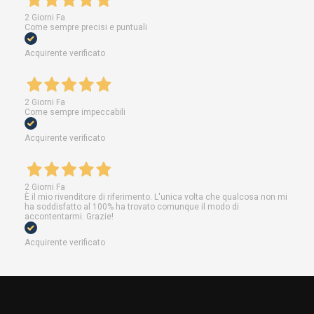
2 Giorni Fa
Come sempre precisi e puntuali
Acquirente verificato
2 Giorni Fa
Come sempre impeccabili
Acquirente verificato
2 Giorni Fa
È il mio rivenditore di riferimento. L'unica volta che qualcosa non mi
ha soddisfatto al 100% ha trovato comunque il modo di
accontentarmi. Grazie!
Acquirente verificato