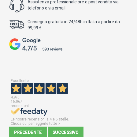
Assistenza professionale pre e post vendita via
telefono e via email
Consegna gratuita in 24/48h in Italia a partire da
99,99 €
Eccellente
4,9
/5
16.067
recensioni
Le nostre recensioni a 4 e 5 stelle.
Clicca qui per leggerle tutte >
PRECEDENTE
SUCCESSIVO