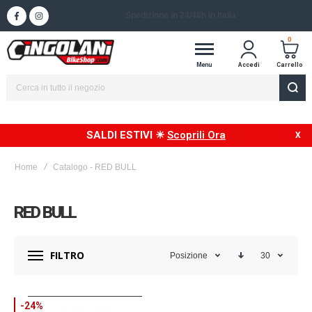
Spedizione in 24/48h in Italia
0
Menu
Accedi
Carrello
SALDI ESTIVI ☀
Scoprili Ora
Home
Catalogo - RED BULL
RED BULL
FILTRO
Posizione
30
-24%